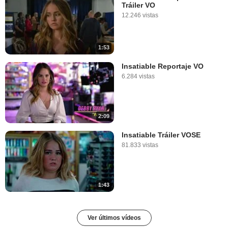
Tráiler VO
12.246 vistas
1:53
Insatiable Reportaje VO
6.284 vistas
2:09
Insatiable Tráiler VOSE
81.833 vistas
1:43
Ver últimos vídeos