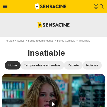
profil
menu
search
Portada
Series
Series recomendadas
Series Comedia
Insatiable
Insatiable
Home
Temporadas y episodios
Reparto
Noticias