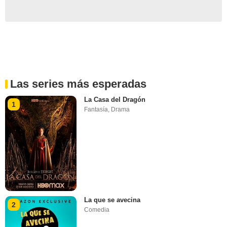
Las series más esperadas
La Casa del Dragón
1
Fantasía
,
Drama
La que se avecina
2
Comedia