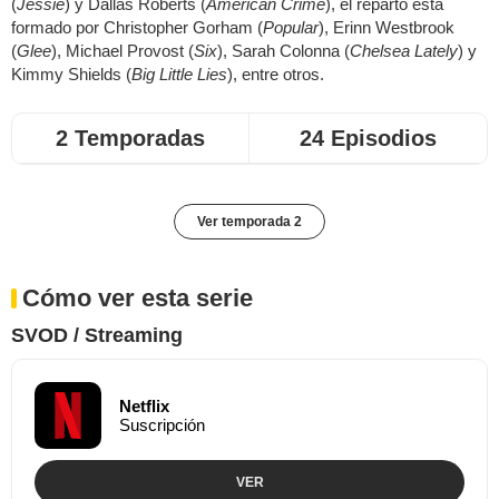
(
Jessie
) y Dallas Roberts (
American Crime
), el reparto está
formado por Christopher Gorham (
Popular
), Erinn Westbrook
(
Glee
), Michael Provost (
Six
), Sarah Colonna (
Chelsea Lately
) y
Kimmy Shields (
Big Little Lies
), entre otros.
2 Temporadas
24 Episodios
Ver temporada 2
Cómo ver esta serie
SVOD / Streaming
Netflix
Suscripción
VER