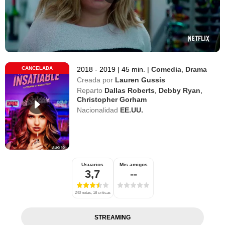
CANCELADA
2018 - 2019
|
45 min.
|
Comedia
,
Drama
Creada por
Lauren Gussis
Reparto
Dallas Roberts
,
Debby Ryan
,
Christopher Gorham
Nacionalidad
EE.UU.
Usuarios
Mis amigos
3,7
--
240 notas, 18 críticas
STREAMING