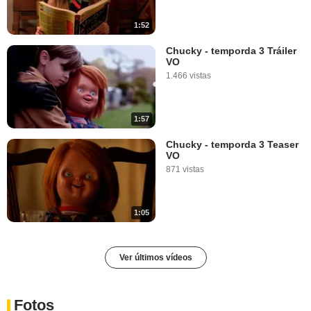
1:52
Chucky - temporda 3 Tráiler
VO
1.466 vistas
1:57
Chucky - temporda 3 Teaser
VO
871 vistas
1:05
Ver últimos vídeos
Fotos