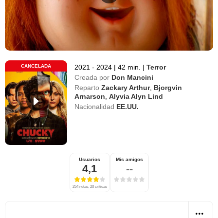
CANCELADA
2021 - 2024
|
42 min.
|
Terror
Creada por
Don Mancini
Reparto
Zackary Arthur
,
Bjorgvin
Arnarson
,
Alyvia Alyn Lind
Nacionalidad
EE.UU.
Usuarios
Mis amigos
4,1
--
254 notas, 20 críticas