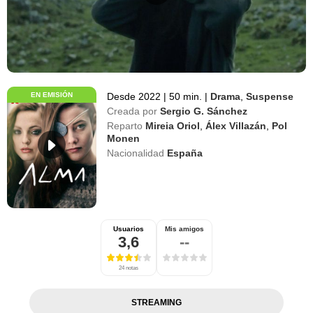
EN EMISIÓN
Desde 2022
|
50 min.
|
Drama
,
Suspense
Creada por
Sergio G. Sánchez
Reparto
Mireia Oriol
,
Álex Villazán
,
Pol
Monen
Nacionalidad
España
Usuarios
Mis amigos
3,6
--
24 notas
STREAMING