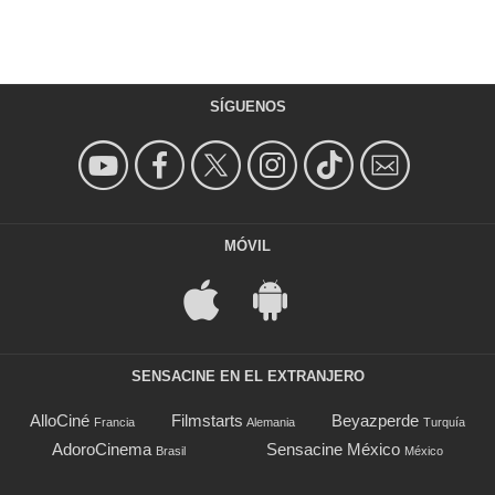
SÍGUENOS
MÓVIL
SENSACINE EN EL EXTRANJERO
AlloCiné
Filmstarts
Beyazperde
Francia
Alemania
Turquía
AdoroCinema
Sensacine México
Brasil
México