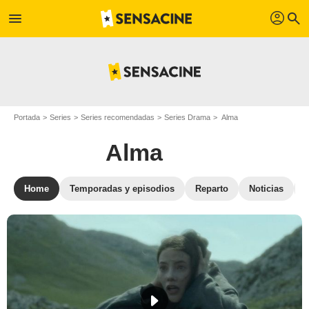
profil
menu
search
Portada
Series
Series recomendadas
Series Drama
Alma
Alma
Home
Temporadas y episodios
Reparto
Noticias