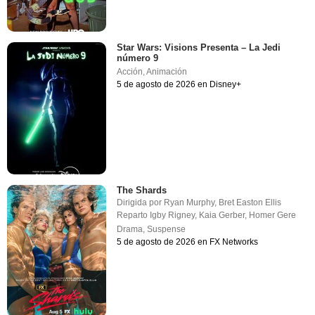
Star Wars: Visions Presenta – La Jedi
número 9
Acción
,
Animación
5 de agosto de 2026 en Disney+
The Shards
Dirigida por
Ryan Murphy
,
Bret Easton Ellis
Reparto
Igby Rigney
,
Kaia Gerber
,
Homer Gere
Drama
,
Suspense
5 de agosto de 2026 en FX Networks