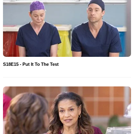
S18E15 - Put It To The Test