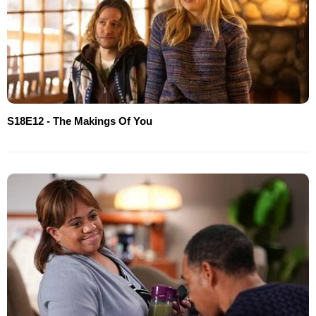
S18E12 - The Makings Of You