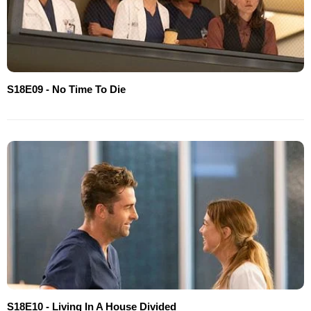
S18E09 - No Time To Die
S18E10 - Living In A House Divided