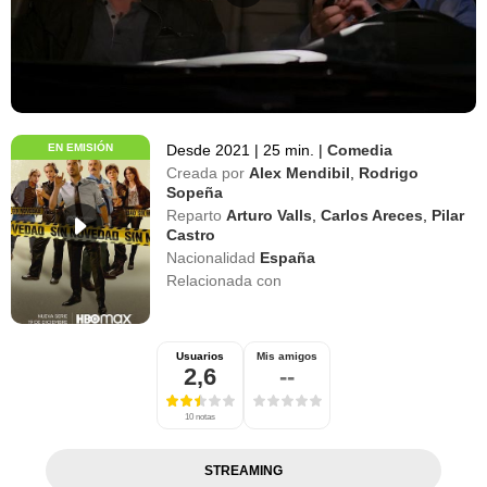
EN EMISIÓN
Desde 2021
|
25 min.
|
Comedia
Creada por
Alex Mendibil
,
Rodrigo
Sopeña
Reparto
Arturo Valls
,
Carlos Areces
,
Pilar
Castro
Nacionalidad
España
Relacionada con
Usuarios
Mis amigos
2,6
--
10 notas
STREAMING