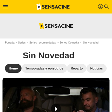
profil
menu
search
Portada
Series
Series recomendadas
Series Comedia
Sin Novedad
Sin Novedad
Home
Temporadas y episodios
Reparto
Noticias