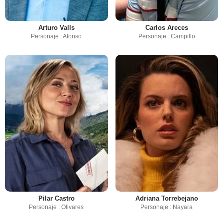
Arturo Valls
Carlos Areces
Personaje : Alonso
Personaje : Campillo
Pilar Castro
Adriana Torrebejano
Personaje : Olivares
Personaje : Nayara