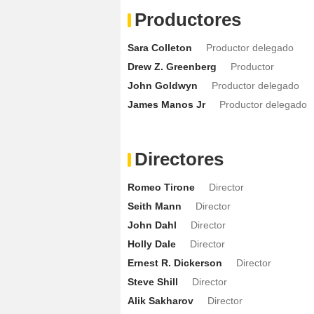
Mike Foy
Joseph Jansen
- Episodio :
10
Productores
Jonathan Camp
Detective Allens
- Epi
Marta Zolynska
Lisa
- Episodio :
4
Sara Colleton
Productor delegado
Drew Z. Greenberg
Productor
Luke Andrew Kruntchev
Harrison Mo
John Goldwyn
Productor delegado
Lauren C. Mayhew
Melanie Garrett
- 
James Manos Jr
Productor delegado
Rudy Quintanilla
Francisco
- Episodio 
Jim Beaver
Clint McKay
- Episodio :
10
Billy Brown (II)
Det. Mike Anderson
- E
Directores
Romeo Tirone
Director
Seith Mann
Director
John Dahl
Director
Holly Dale
Director
Ernest R. Dickerson
Director
Steve Shill
Director
Alik Sakharov
Director