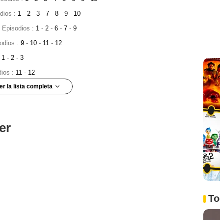
odios :
1
-
2
-
3
-
7
-
8
-
9
-
10
- Episodios :
1
-
2
-
6
-
7
-
9
sodios :
9
-
10
-
11
-
12
:
1
-
2
-
3
dios :
11
-
12
er la lista completa
odios :
11
-
12
rgan
- Episodios :
1
-
8
er
 :
6
-
7
Episodios :
9
-
10
3
-
4
t
- Episodios :
11
-
12
pisodio :
1
To
- Episodio :
9