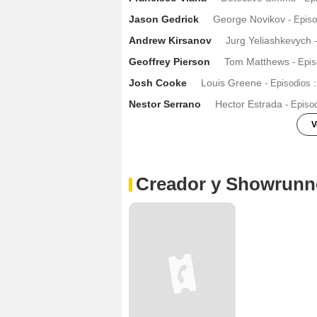
Jason Gedrick
George Novikov
- Epis
Andrew Kirsanov
Jurg Yeliashkevych
Geoffrey Pierson
Tom Matthews
- Epi
Josh Cooke
Louis Greene
- Episodios 
Nestor Serrano
Hector Estrada
- Episo
V
Nicole LaLiberte
Arlene Schram
- Epis
Evan George Kruntchev
Harrison Mo
Creador y Showrunn
Santiago Cabrera
Sal Price
- Episodios
Brett Rickaby
Inspecteur Phil Bosso
- 
Matt Gerald
Ray Speltzer
- Episodios :
Bruce Holman
Det. Michael Soderquis
Savannah Paige Rae
Young Debra
- E
Sherman Augustus
Benjamin Caffrey