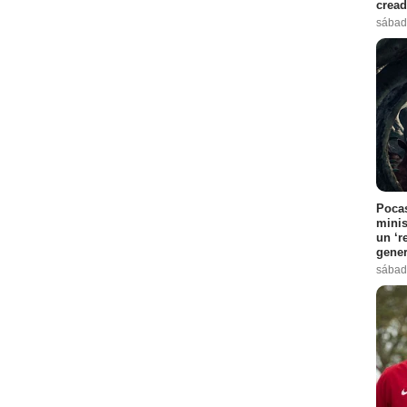
cread
sábad
sodio :
11
rgan
- Episodio :
8
Episodio :
3
:
8
pisodio :
1
Pocas
minis
un ‘r
gene
sábad