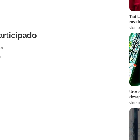
Ted L
revol
vierne
rticipado
on
n
Uno d
desap
vierne