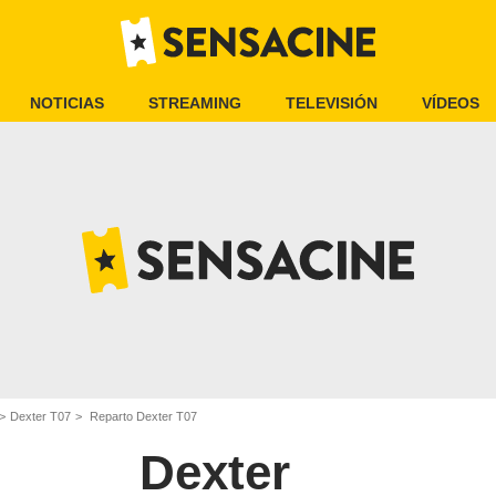
NOTICIAS
STREAMING
TELEVISIÓN
VÍDEOS
Dexter T07
Reparto Dexter T07
Dexter