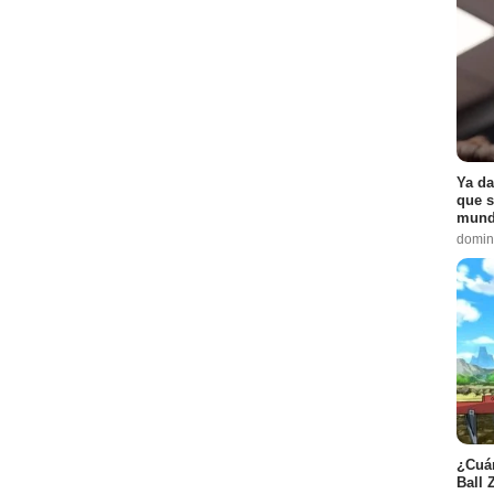
9
Episodio :
12
10
4
odio :
7
Ya da
que s
pisodio :
8
mund
:
11
domin
gan
- Episodio :
1
o :
8
:
8
¿Cuán
:
1
Ball 