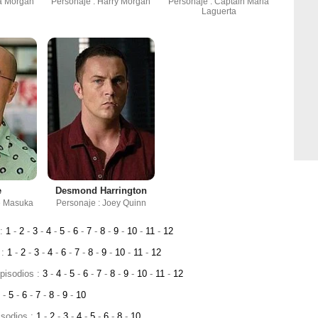
a Morgan
Personaje : Harry Morgan
Personaje : Captain Maria
Laguerta
e
Desmond Harrington
e Masuka
Personaje : Joey Quinn
 :
1
-
2
-
3
-
4
-
5
-
6
-
7
-
8
-
9
-
10
-
11
-
12
 :
1
-
2
-
3
-
4
-
6
-
7
-
8
-
9
-
10
-
11
-
12
Episodios :
3
-
4
-
5
-
6
-
7
-
8
-
9
-
10
-
11
-
12
4
-
5
-
6
-
7
-
8
-
9
-
10
isodios :
1
-
2
-
3
-
4
-
5
-
6
-
8
-
10