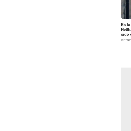
Es la
Netfl
sido 
vierne