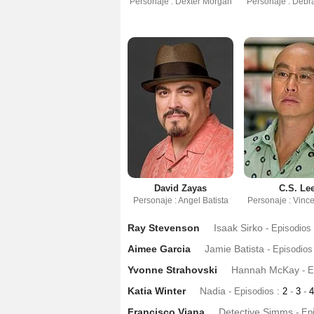
Personaje : Dexter Morgan
Personaje : Debr
David Zayas
C.S. Le
Personaje : Angel Batista
Personaje : Vinc
Ray Stevenson
Isaak Sirko
- Episodios
Aimee Garcia
Jamie Batista
- Episodios
Yvonne Strahovski
Hannah McKay
- 
Katia Winter
Nadia
- Episodios :
2
-
3
-
Francisco Viana
Detective Simms
- Ep