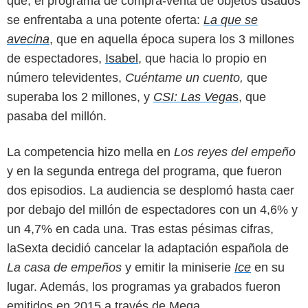
que, el programa de compra-venta de objetos usados
se enfrentaba a una potente oferta:
La que se
avecina
, que en aquella época supera los 3 millones
de espectadores,
Isabel
, que hacia lo propio en
número televidentes,
Cuéntame un cuento,
que
superaba los 2 millones, y
CSI: Las Vega
s
, que
pasaba del millón.
La competencia hizo mella en
Los reyes del empeño
y en la segunda entrega del programa, que fueron
dos episodios. La audiencia se desplomó hasta caer
por debajo del millón de espectadores con un 4,6% y
un 4,7% en cada una. Tras estas pésimas cifras,
laSexta decidió cancelar la adaptación española de
La casa de empeños
y emitir la miniserie
Ice
en su
lugar. Además, los programas ya grabados fueron
emitidos en 2015 a través de Mega.