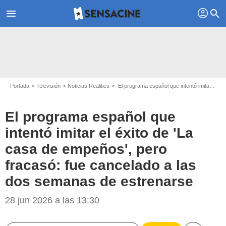
profil
menu
search
Portada
Televisión
Noticias Realities
El programa español que intentó imitar el éxito de 'La casa de empeños', pero fracasó: fue cancelado a las dos semanas de estrenarse
El programa español que
intentó imitar el éxito de 'La
casa de empeños', pero
fracasó: fue cancelado a las
dos semanas de estrenarse
28 jun 2026 a las 13:30
laSexta