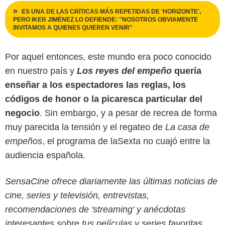
ES UNA DE LAS CRÍTICAS MÁS REPETIDAS DE 'HORIZONTE',
PERO IKER JIMÉNEZ LO DEFIENDE: "NOSOTROS OBVIAMENTE
INVITAMOS A QUIENES QUIEREN VENIR"
Por aquel entonces, este mundo era poco conocido
en nuestro país y
Los reyes del empeño
quería
enseñar a los espectadores las reglas, los
códigos de honor o la picaresca particular del
negocio
. Sin embargo, y a pesar de recrea de forma
muy parecida la tensión y el regateo de
La casa de
empeños
, el programa de laSexta no cuajó entre la
audiencia española.
SensaCine ofrece diariamente las últimas noticias de
cine, series y televisión, entrevistas,
recomendaciones de 'streaming' y anécdotas
interesantes sobre tus películas y series favoritas.