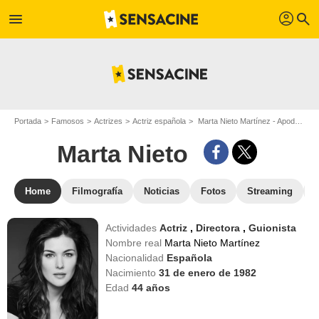
profil
menu
search
Portada
Famosos
Actrizes
Actriz española
Marta Nieto Martínez - Apodo : Marta Nieto
Marta Nieto
Home
Filmografía
Noticias
Fotos
Streaming
Actividades
Actriz
,
Directora
,
Guionista
Nombre real
Marta Nieto Martínez
Nacionalidad
Española
Nacimiento
31 de enero de 1982
Edad
44
años