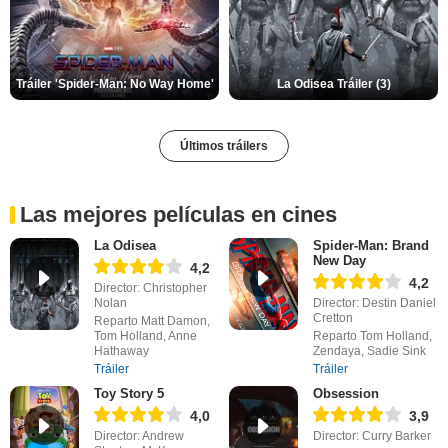
Tráiler 'Spider-Man: No Way Home'
La Odisea Tráiler (3)
Últimos tráilers
Las mejores películas en cines
La Odisea
Spider-Man: Brand
New Day
4,2
4,2
Director: Christopher
Nolan
Director: Destin Daniel
Cretton
Reparto Matt Damon,
Tom Holland, Anne
Reparto Tom Holland,
Hathaway
Zendaya, Sadie Sink
Tráiler
Tráiler
Toy Story 5
Obsession
4,0
3,9
Director: Andrew
Director: Curry Barker