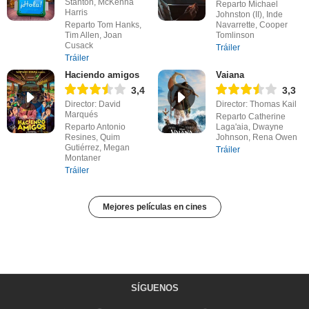
Stanton, McKenna
Reparto Michael
Harris
Johnston (II), Inde
Reparto Tom Hanks,
Navarrette, Cooper
Tim Allen, Joan
Tomlinson
Cusack
Tráiler
Tráiler
Haciendo amigos
Vaiana
3,4
3,3
Director: David
Director: Thomas Kail
Marqués
Reparto Catherine
Reparto Antonio
Laga'aia, Dwayne
Resines, Quim
Johnson, Rena Owen
Gutiérrez, Megan
Tráiler
Montaner
Tráiler
Mejores películas en cines
SÍGUENOS