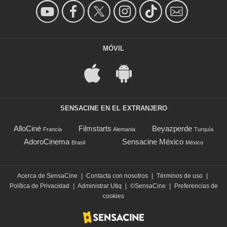
MÓVIL
SENSACINE EN EL EXTRANJERO
AlloCiné
Filmstarts
Beyazperde
Francia
Alemania
Turquía
AdoroCinema
Sensacine México
Brasil
México
Acerca de SensaCine
|
Contacta con nosotros
|
Términos de uso
|
Política de Privacidad
|
Administrar Utiq
|
©SensaCine
|
Preferencias de
cookies