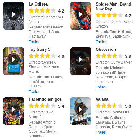
La Odisea
Spider-Man: Brand
New Day
4,2
4,2
Director: Christopher
Nolan
Director: Destin Daniel
Cretton
Reparto Matt Damon,
Tom Holland, Anne
Reparto Tom Holland,
Hathaway
Zendaya, Sadie Sink
Tráiler
Tráiler
Toy Story 5
Obsession
4,0
3,9
Director: Andrew
Director: Curry Barker
Stanton, McKenna
Reparto Michael
Harris
Johnston (II), Inde
Reparto Tom Hanks,
Navarrette, Cooper
Tim Allen, Joan
Tomlinson
Cusack
Tráiler
Tráiler
Haciendo amigos
Vaiana
3,4
3,3
Director: David
Director: Thomas Kail
Marqués
Reparto Catherine
Reparto Antonio
Laga'aia, Dwayne
Resines, Quim
Johnson, Rena Owen
Gutiérrez, Megan
Tráiler
Montaner