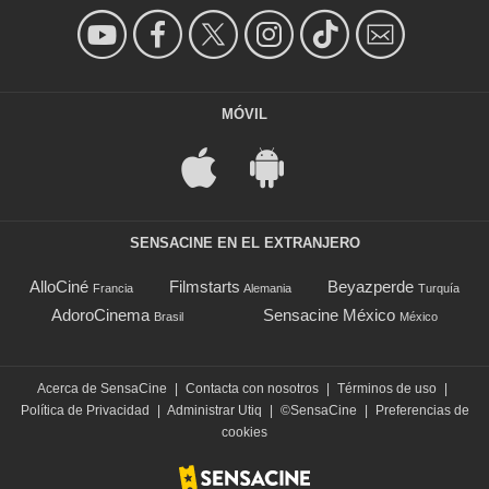
MÓVIL
SENSACINE EN EL EXTRANJERO
AlloCiné
Filmstarts
Beyazperde
Francia
Alemania
Turquía
AdoroCinema
Sensacine México
Brasil
México
Acerca de SensaCine
|
Contacta con nosotros
|
Términos de uso
|
Política de Privacidad
|
Administrar Utiq
|
©SensaCine
|
Preferencias de
cookies