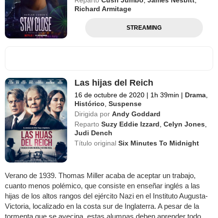
Richard Armitage
STREAMING
Las hijas del Reich
16 de octubre de 2020
|
1h 39min
|
Drama
,
Histórico
,
Suspense
Dirigida por
Andy Goddard
Reparto
Suzy Eddie Izzard
,
Celyn Jones
,
Judi Dench
Título original
Six Minutes To Midnight
Verano de 1939. Thomas Miller acaba de aceptar un trabajo,
cuanto menos polémico, que consiste en enseñar inglés a las
hijas de los altos rangos del ejército Nazi en el Instituto Augusta-
Victoria, localizado en la costa sur de Inglaterra. A pesar de la
tormenta que se avecina, estas alumnas deben aprender todo