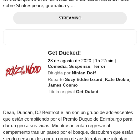
sobre Shakespeare, gramática y ...
STREAMING
Get Ducked!
28 de agosto de 2020
|
1h 27min
|
Comedia
,
Suspense
,
Terror
Dirigida por
Ninian Doff
Reparto
Suzy Eddie Izzard
,
Kate Dickie
,
James Cosmo
Título original
Get Duked
Dean, Duncan, DJ Beatroot e Ian son un grupo de adolescentes
que están compitiendo por el Premio Duque de Edimburgo para
dar un giro a sus vidas. Mientras intentan regresar al
campamento tras un paseo por el bosque, descubren que están
siendo perseguidos por un grupo de aristócratas que intentan