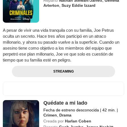
Reparto
Nathan Stewart-Jarrett
,
Gemma
Arterton
,
Suzy Eddie Izzard
A pesar de vivir una vida tranquila con su familia, Joe Petrus
oculta un secreto. Hace tres años participó en un atraco
millonario, y ahora su pasado vuelve a la superficie. Cuando un
asesino tiene como objetivo a los miembros del equipo que
perpetró ese plan millonario, Joe ve que solo es cuestión de
tiempo que su familia esté en peligro.
STREAMING
Quédate a mi lado
Fecha de estreno desconocida
|
42 min.
|
Crimen
,
Drama
Creada por
Harlan Coben
Reparto
Cush Jumbo
,
James Nesbitt
,