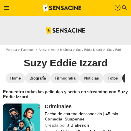
profil
menu
search
Portada
Famosos
Actriz
Actriz británica
Suzy Eddie Izzard
Suzy Eddie Izzard : películas y series online
Suzy Eddie Izzard
Home
Biografía
Filmografía
Noticias
Fotos
St
Encuentra todas las películas y series en streaming con Suzy
Eddie Izzard
Criminales
Fecha de estreno desconocida
|
45 min.
|
Comedia
,
Suspense
Creada por
J Blakeson