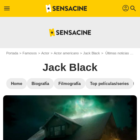
profil
menu
search
Portada
Famosos
Actor
Actor americano
Jack Black
Últimas noticias Jack Black
Jack Black
Home
Biografía
Filmografía
Top películas/series