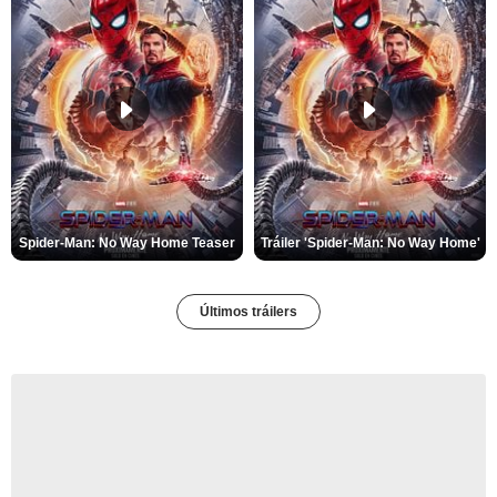
Spider-Man: No Way Home Teaser
Tráiler 'Spider-Man: No Way Home'
Últimos tráilers