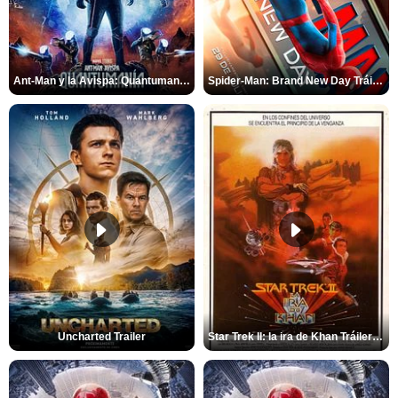
Ant-Man y la Avispa: Quantumanía Tráiler (2)
Spider-Man: Brand New Day Tráiler (3)
Uncharted Trailer
Star Trek II: la ira de Khan Tráiler VO