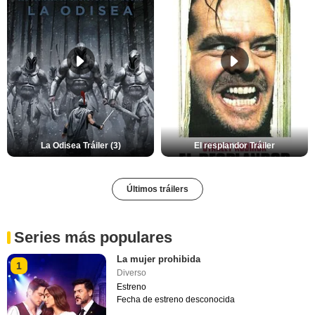
La Odisea Tráiler (3)
El resplandor Tráiler
Últimos tráilers
Series más populares
La mujer prohibida
1
Diverso
Estreno
Fecha de estreno desconocida