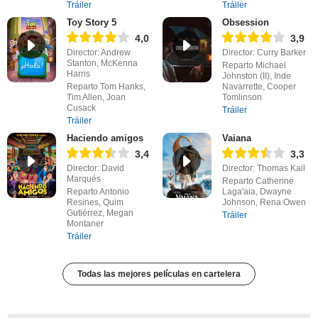
Tráiler
Tráiler
Toy Story 5
Obsession
4,0
3,9
Director: Andrew
Director: Curry Barker
Stanton, McKenna
Reparto Michael
Harris
Johnston (II), Inde
Reparto Tom Hanks,
Navarrette, Cooper
Tim Allen, Joan
Tomlinson
Cusack
Tráiler
Tráiler
Haciendo amigos
Vaiana
3,4
3,3
Director: David
Director: Thomas Kail
Marqués
Reparto Catherine
Reparto Antonio
Laga'aia, Dwayne
Resines, Quim
Johnson, Rena Owen
Gutiérrez, Megan
Tráiler
Montaner
Tráiler
Todas las mejores películas en cartelera