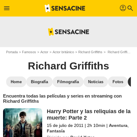
profil
menu
search
Portada
Famosos
Actor
Actor británico
Richard Griffiths
Richard Griffiths : películas y series online
Richard Griffiths
Home
Biografía
Filmografía
Noticias
Fotos
St
Encuentra todas las películas y series en streaming con
Richard Griffiths
Harry Potter y las reliquias de la
muerte: Parte 2
15 de julio de 2011
|
2h 10min
|
Aventura
,
Fantasía