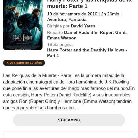
muerte: Parte 1
19 de noviembre de 2010
|
2h 26min
|
Aventura
,
Fantasía
Dirigida por
David Yates
Reparto
Daniel Radcliffe
,
Rupert Grint
,
Emma Watson
Título original
Harry Potter and the Deathly Hallows -
Part 1
a partir de 10 años
Las Reliquias de la Muerte - Parte I es la primera mitad de la
adaptación cinematográfica del libro homónimo de J.K Rowling
que pone fin a las aventuras del mago más famoso del mundo.En
esta ocasión, Harry Potter (Daniel Radcliffe) y sus inseparables
amigos Ron (Rupert Grint) y Hermione (Emma Watson) tendrán
que cargar sobre sus hombros con ...
STREAMING