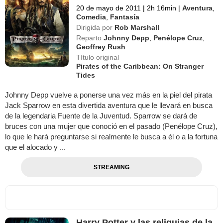
20 de mayo de 2011
|
2h 16min
|
Aventura
,
Comedia
,
Fantasía
Dirigida por
Rob Marshall
Reparto
Johnny Depp
,
Penélope Cruz
,
Geoffrey Rush
Título original
Pirates of the Caribbean: On Stranger
Tides
Johnny Depp vuelve a ponerse una vez más en la piel del pirata
Jack Sparrow en esta divertida aventura que le llevará en busca
de la legendaria Fuente de la Juventud. Sparrow se dará de
bruces con una mujer que conoció en el pasado (Penélope Cruz),
lo que le hará preguntarse si realmente le busca a él o a la fortuna
que el alocado y ...
STREAMING
Harry Potter y las reliquias de la