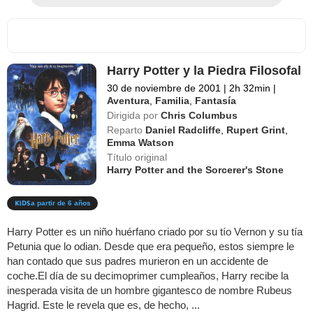
Harry Potter y la Piedra Filosofal
30 de noviembre de 2001
|
2h 32min
|
Aventura
,
Familia
,
Fantasía
Dirigida por
Chris Columbus
Reparto
Daniel Radcliffe
,
Rupert Grint
,
Emma Watson
Título original
Harry Potter and the Sorcerer's Stone
a partir de 6 años
Harry Potter es un niño huérfano criado por su tío Vernon y su tía
Petunia que lo odian. Desde que era pequeño, estos siempre le
han contado que sus padres murieron en un accidente de
coche.El día de su decimoprimer cumpleaños, Harry recibe la
inesperada visita de un hombre gigantesco de nombre Rubeus
Hagrid. Este le revela que es, de hecho, ...