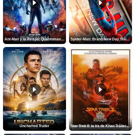
Ant-Man y la Avispa: Quantumanía Tráiler (2)
Spider-Man: Brand New Day Tráiler (3)
Uncharted Trailer
Star Trek II: la ira de Khan Tráiler VO