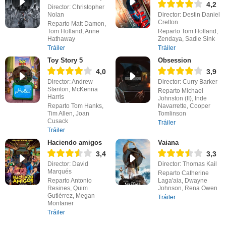
4,2
Director: Christopher
Nolan
Director: Destin Daniel
Cretton
Reparto Matt Damon,
Tom Holland, Anne
Reparto Tom Holland,
Hathaway
Zendaya, Sadie Sink
Tráiler
Tráiler
Toy Story 5
Obsession
4,0
3,9
Director: Andrew
Director: Curry Barker
Stanton, McKenna
Reparto Michael
Harris
Johnston (II), Inde
Reparto Tom Hanks,
Navarrette, Cooper
Tim Allen, Joan
Tomlinson
Cusack
Tráiler
Tráiler
Haciendo amigos
Vaiana
3,4
3,3
Director: David
Director: Thomas Kail
Marqués
Reparto Catherine
Reparto Antonio
Laga'aia, Dwayne
Resines, Quim
Johnson, Rena Owen
Gutiérrez, Megan
Tráiler
Montaner
Tráiler