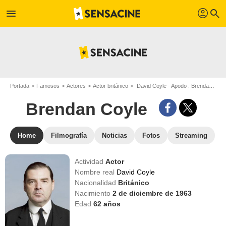
profil
menu
search
Portada
Famosos
Actores
Actor británico
David Coyle - Apodo : Brendan Coyle
Brendan Coyle
Home
Filmografía
Noticias
Fotos
Streaming
Actividad
Actor
Nombre real
David Coyle
Nacionalidad
Británico
Nacimiento
2 de diciembre de 1963
Edad
62
años