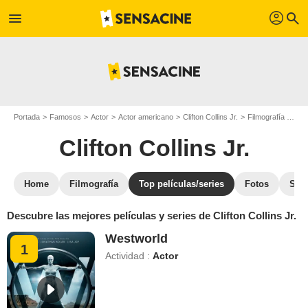
profil
menu
search
Portada
Famosos
Actor
Actor americano
Clifton Collins Jr.
Filmografía Clifton Collins Jr.
Clifton Collins Jr.
Home
Filmografía
Top películas/series
Fotos
Str
Descubre las mejores películas y series de Clifton Collins Jr.
Westworld
1
Actividad :
Actor