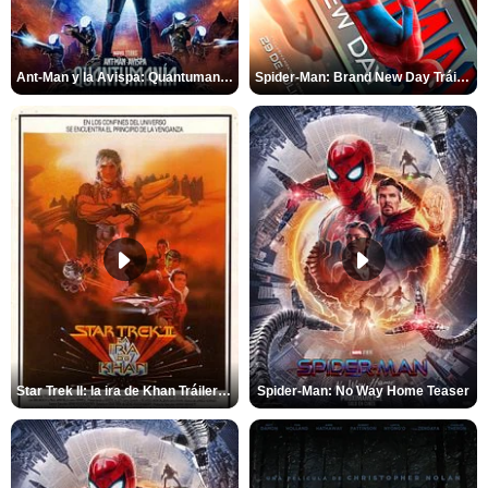
Ant-Man y la Avispa: Quantumanía Tráiler (2)
Spider-Man: Brand New Day Tráiler (3)
Star Trek II: la ira de Khan Tráiler VO
Spider-Man: No Way Home Teaser