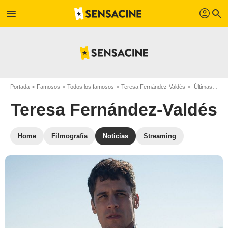
profil
menu
search
Portada
Famosos
Todos los famosos
Teresa Fernández-Valdés
Últimas noticias Teresa Fernández-Valdés
Teresa Fernández-Valdés
Home
Filmografía
Noticias
Streaming