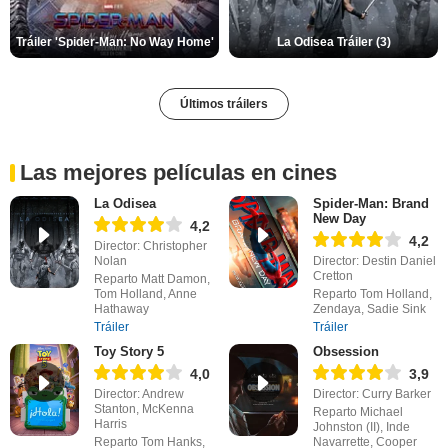
Tráiler 'Spider-Man: No Way Home'
La Odisea Tráiler (3)
Últimos tráilers
Las mejores películas en cines
La Odisea
Spider-Man: Brand
New Day
4,2
4,2
Director: Christopher
Nolan
Director: Destin Daniel
Cretton
Reparto Matt Damon,
Tom Holland, Anne
Reparto Tom Holland,
Hathaway
Zendaya, Sadie Sink
Tráiler
Tráiler
Toy Story 5
Obsession
4,0
3,9
Director: Andrew
Director: Curry Barker
Stanton, McKenna
Reparto Michael
Harris
Johnston (II), Inde
Reparto Tom Hanks,
Navarrette, Cooper