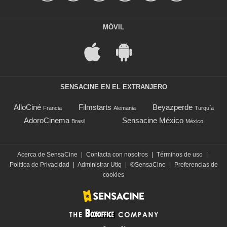
MÓVIL
SENSACINE EN EL EXTRANJERO
AlloCiné
Filmstarts
Beyazperde
Francia
Alemania
Turquía
AdoroCinema
Sensacine México
Brasil
México
Acerca de SensaCine
|
Contacta con nosotros
|
Términos de uso
|
Política de Privacidad
|
Administrar Utiq
|
©SensaCine
|
Preferencias de
cookies