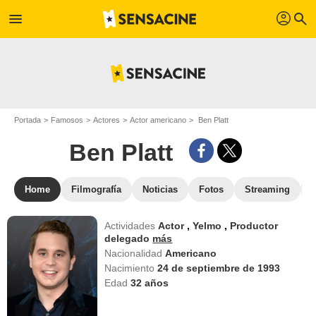
profil
menu
search
Portada
Famosos
Actores
Actor americano
Ben Platt
Ben Platt
Home
Filmografía
Noticias
Fotos
Streaming
Actividades
Actor
,
Yelmo
,
Productor
delegado
más
Nacionalidad
Americano
Nacimiento
24 de septiembre de 1993
Edad
32
años