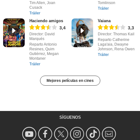
Tim Allen, Joan
Tomlinson
Cusack
Tráiler
Tráiler
Haciendo amigos
Vaiana
3,4
3,3
Director: David
Director: Thomas Kail
Marqués
Reparto Catherine
Reparto Antonio
Laga'aia, Dwayne
Resines, Quim
Johnson, Rena Owen
Gutiérrez, Megan
Tráiler
Montaner
Tráiler
Mejores películas en cines
SÍGUENOS