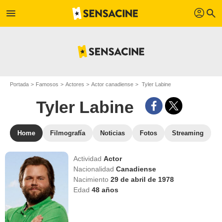
profil
menu
search
Portada
Famosos
Actores
Actor canadiense
Tyler Labine
Tyler Labine
Home
Filmografía
Noticias
Fotos
Streaming
Actividad
Actor
Nacionalidad
Canadiense
Nacimiento
29 de abril de 1978
Edad
48
años