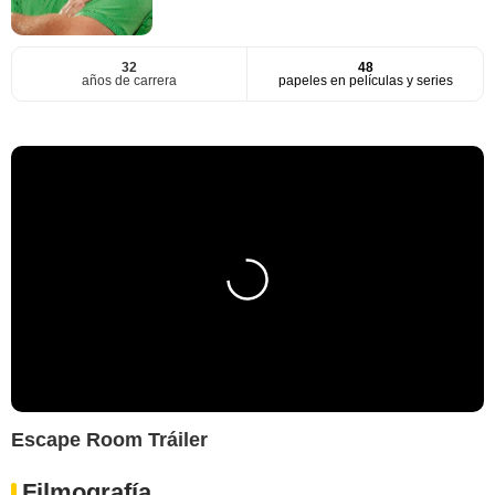
32
48
años de carrera
papeles en películas y series
Escape Room Tráiler
Filmografía