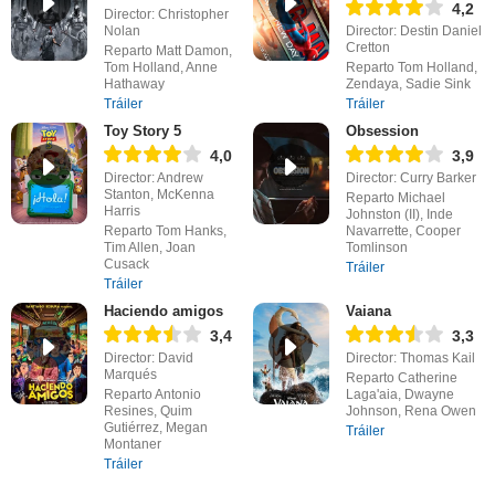
4,2
Director: Christopher
Nolan
Director: Destin Daniel
Cretton
Reparto Matt Damon,
Tom Holland, Anne
Reparto Tom Holland,
Hathaway
Zendaya, Sadie Sink
Tráiler
Tráiler
Toy Story 5
Obsession
4,0
3,9
Director: Andrew
Director: Curry Barker
Stanton, McKenna
Reparto Michael
Harris
Johnston (II), Inde
Reparto Tom Hanks,
Navarrette, Cooper
Tim Allen, Joan
Tomlinson
Cusack
Tráiler
Tráiler
Haciendo amigos
Vaiana
3,4
3,3
Director: David
Director: Thomas Kail
Marqués
Reparto Catherine
Reparto Antonio
Laga'aia, Dwayne
Resines, Quim
Johnson, Rena Owen
Gutiérrez, Megan
Tráiler
Montaner
Tráiler