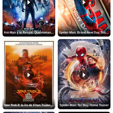
Ant-Man y la Avispa: Quantumanía Tráiler (2)
Spider-Man: Brand New Day Tráiler (3)
Star Trek II: la ira de Khan Tráiler VO
Spider-Man: No Way Home Teaser