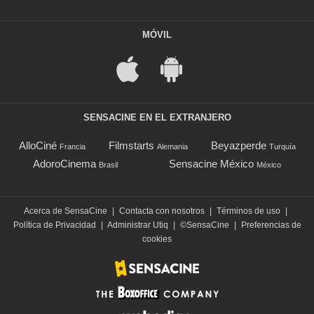
MÓVIL
SENSACINE EN EL EXTRANJERO
AlloCiné
Filmstarts
Beyazperde
Francia
Alemania
Turquía
AdoroCinema
Sensacine México
Brasil
México
Acerca de SensaCine
|
Contacta con nosotros
|
Términos de uso
|
Política de Privacidad
|
Administrar Utiq
|
©SensaCine
|
Preferencias de
cookies