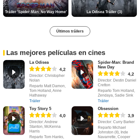
Tráiler 'Spider-Man: No Way Home'
La Odisea Tráiler (3)
Últimos tráilers
Las mejores películas en cines
La Odisea
Spider-Man: Brand
New Day
4,2
4,2
Director: Christopher
Nolan
Director: Destin Daniel
Cretton
Reparto Matt Damon,
Tom Holland, Anne
Reparto Tom Holland,
Hathaway
Zendaya, Sadie Sink
Tráiler
Tráiler
Toy Story 5
Obsession
4,0
3,9
Director: Andrew
Director: Curry Barker
Stanton, McKenna
Reparto Michael
Harris
Johnston (II), Inde
Reparto Tom Hanks,
Navarrette, Cooper