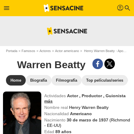
profil
menu
search
Portada
Famosos
Actores
Actor americano
Henry Warren Beatty - Apodo : Warren Beatty
Warren Beatty
Home
Biografía
Filmografía
Top películas/series
Actividades
Actor
,
Productor
,
Guionista
más
Nombre real
Henry Warren Beatty
Nacionalidad
Americano
Nacimiento
30 de marzo de 1937
(Richmond
- EE-UU)
Edad
89
años