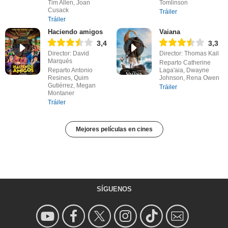
Tim Allen, Joan
Tomlinson
Cusack
Tráiler
Tráiler
Haciendo amigos
Vaiana
3,4
3,3
Director: David
Director: Thomas Kail
Marqués
Reparto Catherine
Reparto Antonio
Laga'aia, Dwayne
Resines, Quim
Johnson, Rena Owen
Gutiérrez, Megan
Tráiler
Montaner
Tráiler
Mejores películas en cines
SÍGUENOS