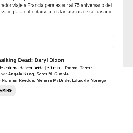
dor viaje a Francia para asistir al 75 aniversario del
 valor para enfrentarse a los fantasmas de su pasado.
alking Dead: Daryl Dixon
de estreno desconocida
|
60 min.
|
Drama
,
Terror
 por
Angela Kang
,
Scott M. Gimple
o
Norman Reedus
,
Melissa McBride
,
Eduardo Noriega
AMING