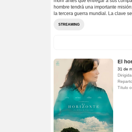
morir antes que entregar a sus compañ
hombre tendrá una importante misió
la tercera guerra mundial. La clave s
STREAMING
El ho
31 de 
Dirigida
Repart
Título o