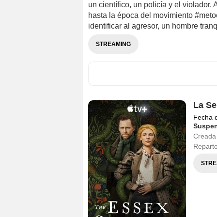
un científico, un policía y el violador
hasta la época del movimiento #metoo
identificar al agresor, un hombre tran
STREAMING
La Se
Fecha 
Suspe
Creada
Repart
STRE