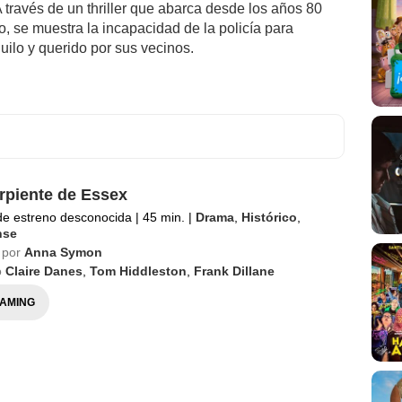
. A través de un thriller que abarca desde los años 80
, se muestra la incapacidad de la policía para
quilo y querido por sus vecinos.
rpiente de Essex
de estreno desconocida
|
45 min.
|
Drama
,
Histórico
,
nse
 por
Anna Symon
o
Claire Danes
,
Tom Hiddleston
,
Frank Dillane
AMING