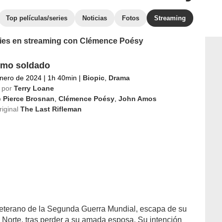
Top películas/series
Noticias
Fotos
Streaming
eries en streaming con Clémence Poésy
timo soldado
nero de 2024
|
1h 40min
|
Biopic
,
Drama
 por
Terry Loane
o
Pierce Brosnan
,
Clémence Poésy
,
John Amos
riginal
The Last Rifleman
 veterano de la Segunda Guerra Mundial, escapa de su
l Norte, tras perder a su amada esposa. Su intención