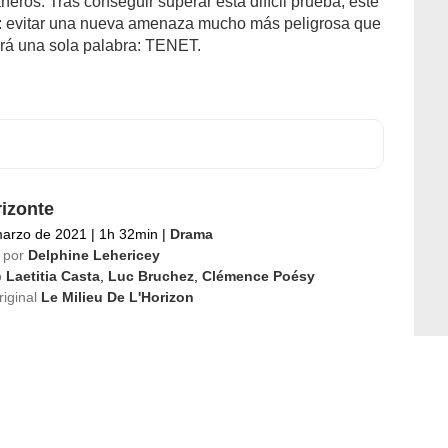
eros. Tras conseguir superar esta difícil prueba, este
n: evitar una nueva amenaza mucho más peligrosa que
erá una sola palabra: TENET.
rizonte
marzo de 2021
|
1h 32min
|
Drama
 por
Delphine Lehericey
o
Laetitia Casta
,
Luc Bruchez
,
Clémence Poésy
riginal
Le Milieu De L'Horizon