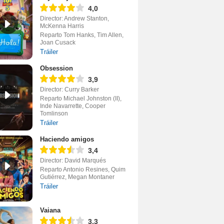
4,0
Director: Andrew Stanton,
McKenna Harris
Reparto Tom Hanks, Tim Allen,
Joan Cusack
Tráiler
Obsession
3,9
Director: Curry Barker
Reparto Michael Johnston (II),
Inde Navarrette, Cooper
Tomlinson
Tráiler
Haciendo amigos
3,4
Director: David Marqués
Reparto Antonio Resines, Quim
Gutiérrez, Megan Montaner
Tráiler
Vaiana
3,3