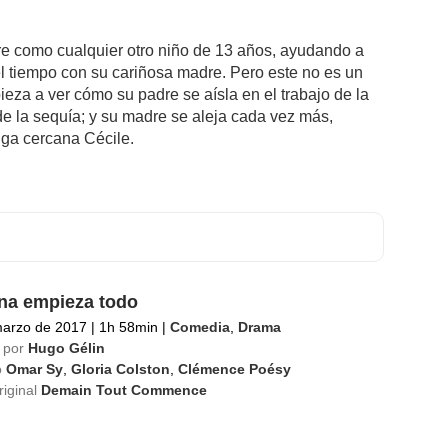
re como cualquier otro niño de 13 años, ayudando a
el tiempo con su cariñosa madre. Pero este no es un
eza a ver cómo su padre se aísla en el trabajo de la
de la sequía; y su madre se aleja cada vez más,
ga cercana Cécile.
a empieza todo
marzo de 2017
|
1h 58min
|
Comedia
,
Drama
 por
Hugo Gélin
o
Omar Sy
,
Gloria Colston
,
Clémence Poésy
riginal
Demain Tout Commence