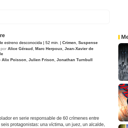
re
Me
de estreno desconocida
|
52 min.
|
Crimen
,
Suspense
 por
Alice Géraud
,
Marc Herpoux
,
Jean-Xavier de
de
o
Alix Poisson
,
Julien Frison
,
Jonathan Turnbull
violador en serie responsable de 60 crímenes entre
seis protagonistas: una víctima, un juez, un alcalde,