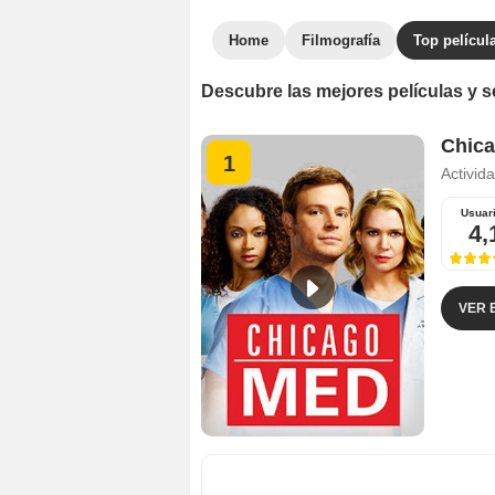
Home
Filmografía
Top películ
Descubre las mejores películas y 
Chic
1
Activid
Usuar
4,
VER 