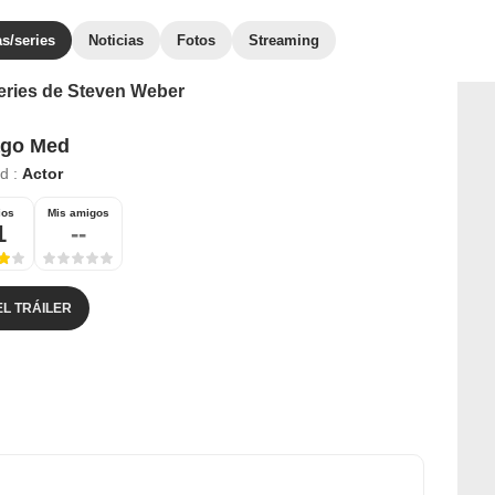
as/series
Noticias
Fotos
Streaming
series de Steven Weber
ago Med
ad :
Actor
ios
Mis amigos
1
--
EL TRÁILER