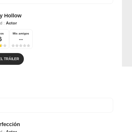
y Hollow
ad :
Actor
ios
Mis amigos
6
--
EL TRÁILER
rfección
ad :
Actor