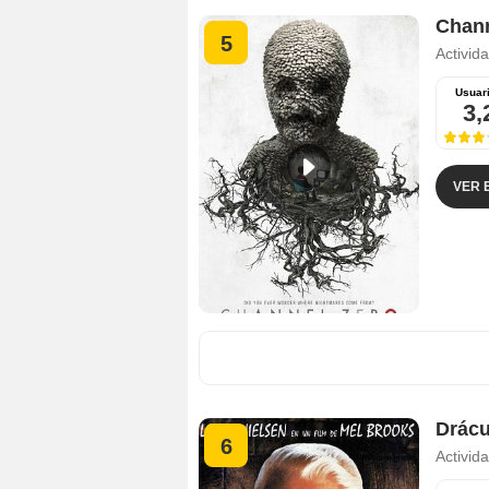
Chann
5
Activid
Usuar
3,
VER 
Drácu
6
Activid