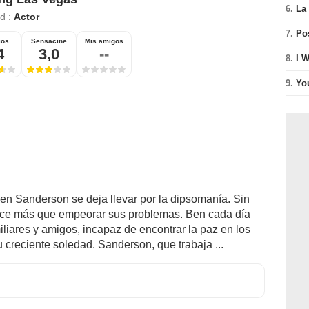
6.
La 
ad :
Actor
7.
Po
ios
Sensacine
Mis amigos
4
3,0
--
8.
I 
9.
Yo
en Sanderson se deja llevar por la dipsomanía. Sin
 hace más que empeorar sus problemas. Ben cada día
iliares y amigos, incapaz de encontrar la paz en los
u creciente soledad. Sanderson, que trabaja ...