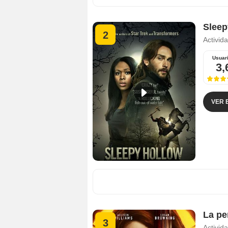
Sleep
2
Activid
Usuar
3,
VER 
La pe
3
Activid