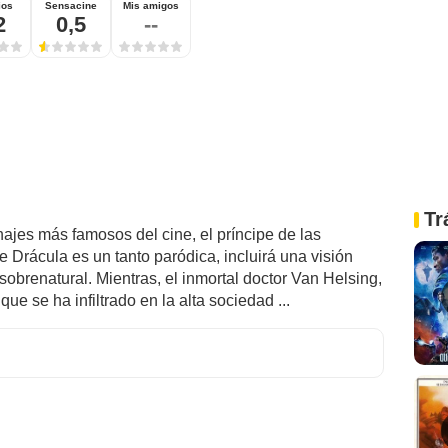
ios
Sensacine
Mis amigos
2
0,5
--
Tr
jes más famosos del cine, el príncipe de las
e Drácula es un tanto paródica, incluirá una visión
sobrenatural. Mientras, el inmortal doctor Van Helsing,
que se ha infiltrado en la alta sociedad ...