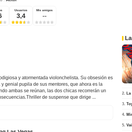
os
Usuarios
Mis amigos
6
3,4
--
La
rodigiosa y atormentada violonchelista. Su obsesión es
 y genial pupila de sus mentores, que ahora es la
ndo ambas se reúnan, las dos chicas recorrerán un
2.
La
secuencias.Thriller de suspense que dirige ...
3.
To
4.
Mi
5.
Va
ng Las Vegas