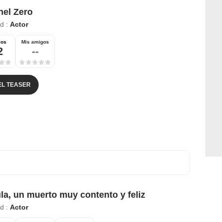
el Zero
ad :
Actor
ios
Mis amigos
2
--
EL TEASER
la, un muerto muy contento y feliz
ad :
Actor