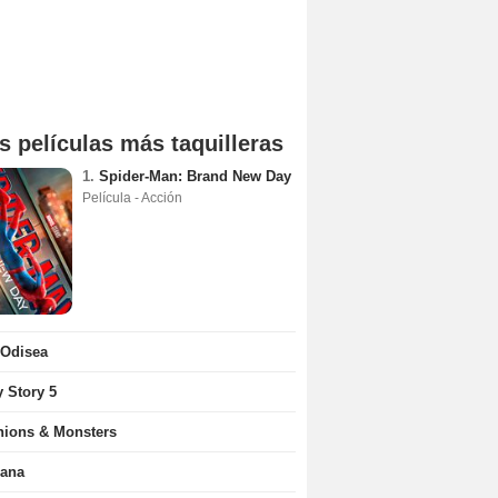
s películas más taquilleras
1.
Spider-Man: Brand New Day
Película - Acción
 Odisea
y Story 5
nions & Monsters
iana