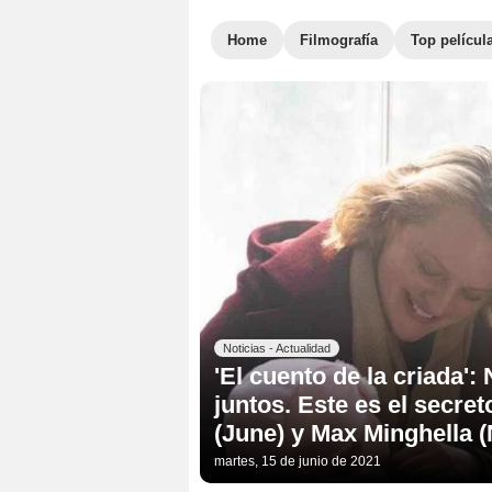
Home
Filmografía
Top películ
Noticias - Actualidad
'El cuento de la criada':
juntos. Este es el secre
(June) y Max Minghella (
martes, 15 de junio de 2021