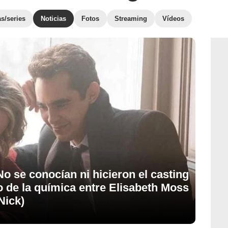
as/series
Noticias
Fotos
Streaming
Vídeos
 No se conocían ni hicieron el casting
to de la química entre Elisabeth Moss
Nick)