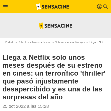
profil
menu
search
Portada
Películas
Noticias de cine
Noticias cinema: Rodajes
Llega a Netflix solo unos meses después de su estreno en cines: un terrorífico 'thriller' que pasó injustamente desapercibido y es una de las sorpresas del año
Llega a Netflix solo unos
meses después de su estreno
en cines: un terrorífico 'thriller'
que pasó injustamente
desapercibido y es una de las
sorpresas del año
25 oct 2022 a las 15:28