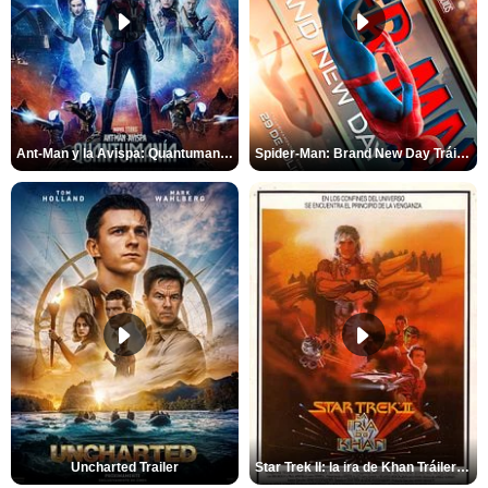
Ant-Man y la Avispa: Quantumanía Tráiler (2)
Spider-Man: Brand New Day Tráiler (3)
Uncharted Trailer
Star Trek II: la ira de Khan Tráiler VO