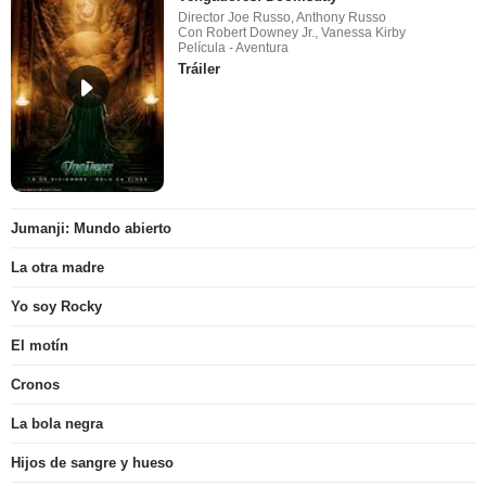
Director Joe Russo, Anthony Russo
Con Robert Downey Jr., Vanessa Kirby
Película - Aventura
Tráiler
Jumanji: Mundo abierto
La otra madre
Yo soy Rocky
El motín
Cronos
La bola negra
Hijos de sangre y hueso