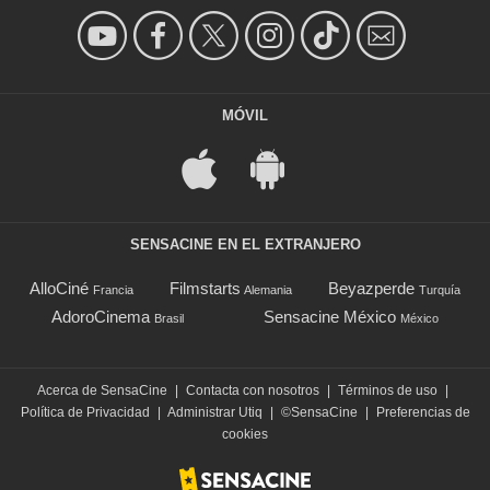
MÓVIL
SENSACINE EN EL EXTRANJERO
AlloCiné
Filmstarts
Beyazperde
Francia
Alemania
Turquía
AdoroCinema
Sensacine México
Brasil
México
Acerca de SensaCine
|
Contacta con nosotros
|
Términos de uso
|
Política de Privacidad
|
Administrar Utiq
|
©SensaCine
|
Preferencias de
cookies