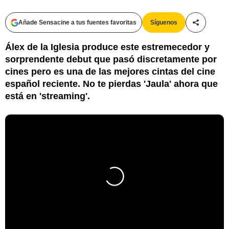
Añade Sensacine a tus fuentes favoritas
Síguenos
Compartir
Álex de la Iglesia produce este estremecedor y
sorprendente debut que pasó discretamente por
cines pero es una de las mejores cintas del cine
español reciente. No te pierdas 'Jaula' ahora que
está en 'streaming'.