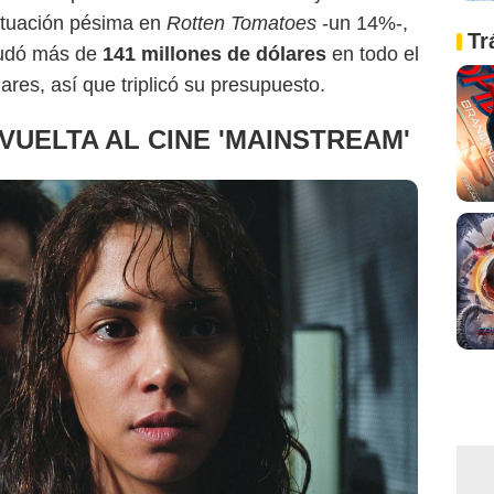
ntuación pésima en
Rotten Tomatoes
-un 14%-,
Tr
caudó más de
141 millones de dólares
en todo el
res, así que triplicó su presupuesto.
VUELTA AL CINE 'MAINSTREAM'