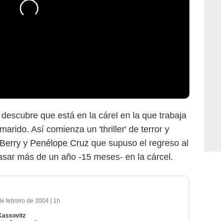
 descubre que está en la cárel en la que trabaja
rido. Así comienza un 'thriller' de terror y
 Berry
y
Penélope Cruz
que supuso el regreso al
asar más de un año -15 meses- en la cárcel.
de febrero de 2004
|
1h
Kassovitz