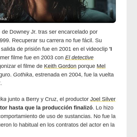
ika'.
e de Downey Jr. tras ser encarcelado por
99. Recuperar su carrera no fue fácil. Su
 salida de prisión fue en 2001 en el videoclip
'I
rimer filme fue en 2003 con
El detective
onizar el filme de
Keith Gordon
porque
Mel
eguro.
Gothika
, estrenada en 2004, fue la vuelta
.
ika
junto a Berry y Cruz, el productor
Joel Silver
ctor hasta que la producción finalizó
. Lo hizo
comportamiento de uso de sustancias. No fue la
ron lo habitual en los contratos del actor en la