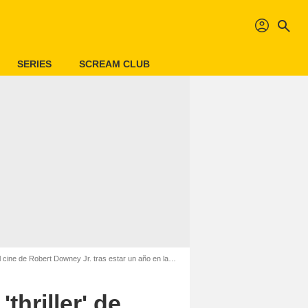
profil
search
SERIES
SCREAM CLUB
ine de Robert Downey Jr. tras estar un año en la cárcel
thriller' de