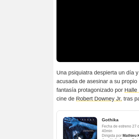
Una psiquiatra despierta un día y
acusada de asesinar a su propio ma
fantasía protagonizado por
Halle
cine de
Robert Downey Jr.
tras p
Gothika
Fecha de estreno
27 
40min
Dirigida por
Mathieu 