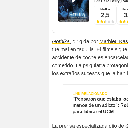
Con
Halle Berry
,
Rob
Medios
Usua
2,5
3
Gothika
, dirigida por
Mathieu Kas
fue mal en taquilla. El filme sigu
accidente de coche es encarcela
cometido. La psiquiatra protagon
los extraños sucesos que la han l
"Pensaron que estaba loc
manos de un adicto": Rob
para liderar el UCM
La prensa especializada dijo de