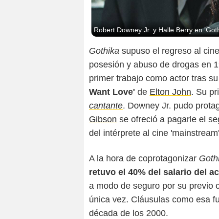
Robert Downey Jr. y Halle Berry en 'Goth
Gothika
supuso el regreso al cin
posesión y abuso de drogas en 19
primer trabajo como actor tras su
Want Love'
de
Elton John
. Su p
cantante
. Downey Jr. pudo protag
Gibson
se ofreció a pagarle el s
del intérprete al cine 'mainstream'
A la hora de coprotagonizar
Goth
retuvo el 40% del salario del a
a modo de seguro por su previo 
única vez. Cláusulas como esa fue
década de los 2000.