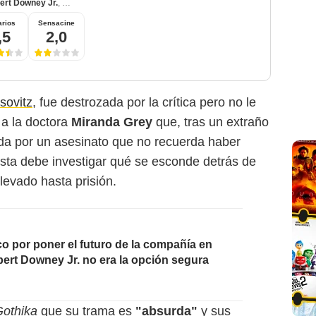
ert Downey Jr.
,
Charles S. Dutton
rios
Sensacine
,5
2,0
sovitz
, fue destrozada por la crítica pero no le
e a la doctora
Miranda Grey
que, tras un extraño
da por un asesinato que no recuerda haber
ista debe investigar qué se esconde detrás de
levado hasta prisión.
Warner Bros.
o por poner el futuro de la compañía en
ert Downey Jr. no era la opción segura
Gothika
que su trama es
"absurda"
y sus