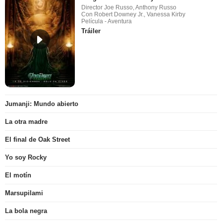
Director Joe Russo, Anthony Russo
Con Robert Downey Jr., Vanessa Kirby
Película - Aventura
Tráiler
Jumanji: Mundo abierto
La otra madre
El final de Oak Street
Yo soy Rocky
El motín
Marsupilami
La bola negra