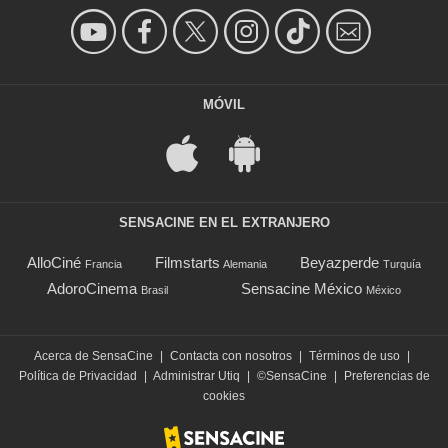
MÓVIL
SENSACINE EN EL EXTRANJERO
AlloCiné
Filmstarts
Beyazperde
Francia
Alemania
Turquía
AdoroCinema
Sensacine México
Brasil
México
Acerca de SensaCine
|
Contacta con nosotros
|
Términos de uso
|
Política de Privacidad
|
Administrar Utiq
|
©SensaCine
|
Preferencias de
cookies