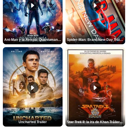
Ant-Man y la Avispa: Quantumanía Tráiler (2)
Spider-Man: Brand New Day Tráiler (3)
Uncharted Trailer
Star Trek II: la ira de Khan Tráiler VO