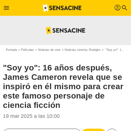
profil
menu
search
Portada
Películas
Noticias de cine
Noticias cinema: Rodajes
"Soy yo": 16 años después, James Cameron revela que se inspiró en él mismo para crear este famoso personaje de ciencia ficción
"Soy yo": 16 años después,
James Cameron revela que se
inspiró en él mismo para crear
este famoso personaje de
ciencia ficción
19 mar 2025 a las 10:00