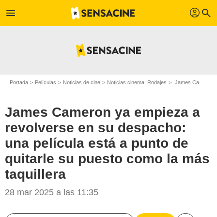
profil
menu
search
Portada
Películas
Noticias de cine
Noticias cinema: Rodajes
James Cameron ya empieza a revolverse en su despacho: una película está a punto de quitarle su puesto como la más taquillera
James Cameron ya empieza a
revolverse en su despacho:
una película está a punto de
quitarle su puesto como la más
Angela George
taquillera
28 mar 2025 a las 11:35