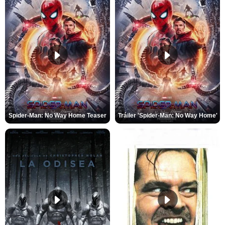
Spider-Man: No Way Home Teaser
Tráiler 'Spider-Man: No Way Home'