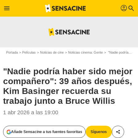
profil
menu
search
Portada
Películas
Noticias de cine
Noticias cinema: Gente
"Nadie podría haber sido mejor compañero": 39 años después, Kim Basinger recuerda su trabajo junto a Bruce Willis
"Nadie podría haber sido mejor
compañero": 39 años después,
Kim Basinger recuerda su
trabajo junto a Bruce Willis
1 abr 2026 a las 19:00
Añade Sensacine a tus fuentes favoritas
Síguenos
Compartir