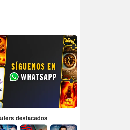
áilers destacados
Ant-Man y la Avispa: Quantumanía Tráiler (2)
Spider-Man: Brand New Day Tráiler (3)
Uncharted Trailer