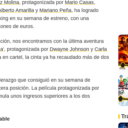
z Molina
, protagonizada por
Mario Casas
,
Alberto Amarilla
y
Mariano Peña
, ha logrado
nking en su semana de estreno, con una
lones de euros.
ición, nos encontramos con la última aventura
da
', protagonizada por
Dwayne Johnson
y
Carla
en cartel, la cinta ya ha recaudado más de dos
liderazgo que consiguió en su semana de
cera posición. La película protagonizada por
ula unos ingresos superiores a los dos
Tr
able