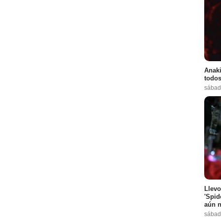
Anaki
todos
sábad
Llevo
'Spid
aún n
sábad