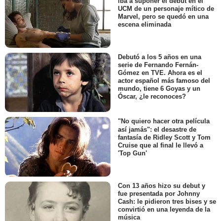
iba a suponer el debut en el
UCM de un personaje mítico de
Marvel, pero se quedó en una
escena eliminada
Debutó a los 5 años en una
serie de Fernando Fernán-
Gómez en TVE. Ahora es el
actor español más famoso del
mundo, tiene 6 Goyas y un
Óscar, ¿le reconoces?
"No quiero hacer otra película
así jamás": el desastre de
fantasía de Ridley Scott y Tom
Cruise que al final le llevó a
'Top Gun'
Con 13 años hizo su debut y
fue presentada por Johnny
Cash: le pidieron tres bises y se
convirtió en una leyenda de la
música