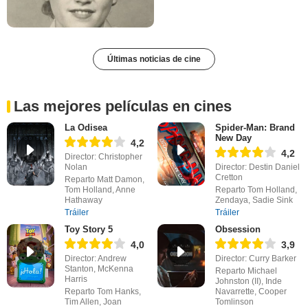
Últimas noticias de cine
Las mejores películas en cines
La Odisea
Spider-Man: Brand
New Day
4,2
4,2
Director: Christopher
Nolan
Director: Destin Daniel
Cretton
Reparto Matt Damon,
Tom Holland, Anne
Reparto Tom Holland,
Hathaway
Zendaya, Sadie Sink
Tráiler
Tráiler
Toy Story 5
Obsession
4,0
3,9
Director: Andrew
Director: Curry Barker
Stanton, McKenna
Reparto Michael
Harris
Johnston (II), Inde
Reparto Tom Hanks,
Navarrette, Cooper
Tim Allen, Joan
Tomlinson