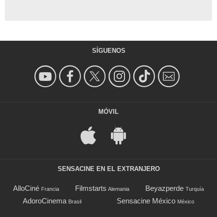
SÍGUENOS
MÓVIL
SENSACINE EN EL EXTRANJERO
AlloCiné
Filmstarts
Beyazperde
Francia
Alemania
Turquía
AdoroCinema
Sensacine México
Brasil
México