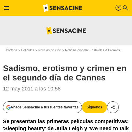
profil
menu
search
Portada
Películas
Noticias de cine
Noticias cinema: Festivales & Premios
Sadis
Sadismo, erotismo y crimen en
el segundo día de Cannes
12 may 2011 a las 10:58
Añade Sensacine a tus fuentes favoritas
Síguenos
Compartir
Se presentan las primeras películas competitivas:
'Sleeping beauty' de Julia Leigh y 'We need to talk