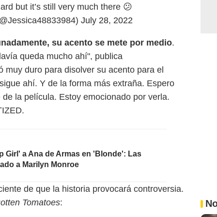
rd but it’s still very much there 😕
 (@Jessica48833984)
July 28, 2022
tunadamente, su acento se mete por medio
.
davía queda mucho ahí", publica
 muy duro para disolver su acento para el
sigue ahí. Y de la forma más extraña. Espero
e la película. Estoy emocionado por verla.
TIZED.
p Girl' a Ana de Armas en 'Blonde': Las
etado a Marilyn Monroe
ente de que la historia provocará controversia.
otten Tomatoes
:
No