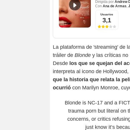
Dirigida por
Andrew 
Con
Ana de Armas
,
J
Usuarios
3,1
La plataforma de 'streaming' de 
tráiler de
Blonde
y las críticas n
Desde
los que se quejan del a
interpreta al icono de Hollywood
que la historia que relata la pel
ocurrió
con Marilyn Monroe, cuy
Blonde is NC-17 and a FICTI
trauma porn but literal on 
concerns, or critics refusin
just know it’s becau