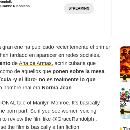
Dominik
ulianne Nicholson
,
Bobby Cannavale
STREAMING
la gran ene ha publicado recientemente el primer
o han tardado en aparecer en redes sociales.
cento
de
Ana de Armas
, actriz cubana que
, como de aquellos que
ponen sobre la mesa
ícula -y el libro- no es realmente lo que
o nombre real era
Norma Jean
.
ONAL tale of Marilyn Monroe. It’s basically
the porn part. So if you see women voicing
g to review the film like
@GraceRandolph
,
se the film is basically a fan fiction
Tr