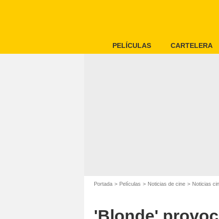
PELÍCULAS
CARTELERA
Portada
Películas
Noticias de cine
Noticias c
'Blonde' provoc