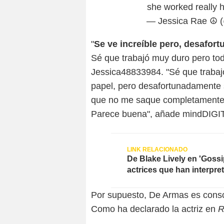
she worked really ha
— Jessica Rae ☮️
"
Se ve increíble pero, desafor
Sé que trabajó muy duro pero to
Jessica48833984. "Sé que trabajó
papel, pero desafortunadamente 
que no me saque completamente d
Parece buena", añade mindDIGI
De Blake Lively en 'Gossi
actrices que han interpr
Por supuesto, De Armas es consci
Como ha declarado la actriz en
R