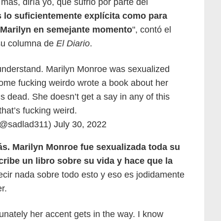
 más, diría yo, que sufrió por parte del
 lo suficientemente explícita como para
ia Marilyn en semejante momento
", contó el
u columna de
El Diario
.
 understand. Marilyn Monroe was sexualized
some fucking weirdo wrote a book about her
is dead. She doesn’t get a say in any of this
that’s fucking weird.
 (@sadlad311)
July 30, 2022
ás. Marilyn Monroe fue sexualizada toda su
cribe un libro sobre su vida y hace que la
ecir nada sobre todo esto y eso es jodidamente
r.
unately her accent gets in the way. I know