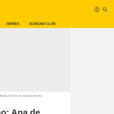
profil
search
SERIES
SCREAM CLUB
Marilyn Monroe en el punto de mira
no: Ana de