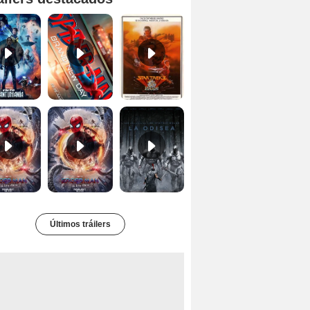
Ant-Man y la Avispa: Quantumanía Tráiler (2)
Spider-Man: Brand New Day Tráiler (3)
Star Trek II: la ira de Khan Tráiler VO
Spider-Man: No Way Home Teaser
Tráiler 'Spider-Man: No Way Home'
La Odisea Tráiler (3)
Últimos tráilers