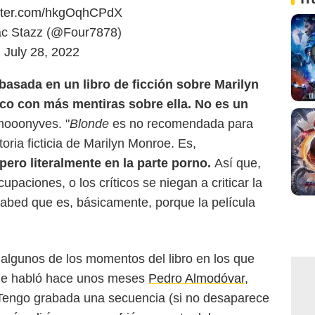
itter.com/hkgOqhCPdX
c Stazz (@Four7878)
July 28, 2022
basada en un libro de ficción sobre Marilyn
co con más mentiras sobre ella. No es un
mooonyves. "
Blonde
es no recomendada para
ria ficticia de Marilyn Monroe. Es,
pero literalmente en la parte porno.
Así que,
paciones, o los críticos se niegan a criticar la
abed que es, básicamente, porque la película
a algunos de los momentos del libro en los que
que habló hace unos meses
Pedro Almodóvar
,
 "Tengo grabada una secuencia (si no desaparece