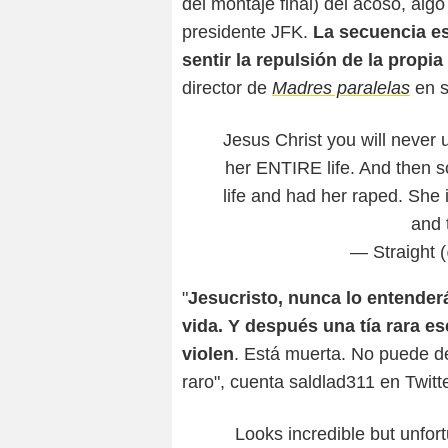
del montaje final) del acoso, algo
presidente JFK.
La secuencia es
sentir la repulsión de la prop
director de
Madres paralelas
en s
Jesus Christ you will never
her ENTIRE life. And then 
life and had her raped. She 
and 
— Straight
"
Jesucristo, nunca lo entender
vida. Y después una tía rara es
violen
. Está muerta. No puede d
raro", cuenta saldlad311 en Twitte
Looks incredible but unfort