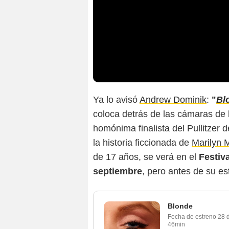
Ya lo avisó
Andrew Dominik
:
"
Bl
coloca detrás de las cámaras de 
homónima finalista del Pullitzer 
la historia ficcionada de
Marilyn 
de 17 años, se verá en el
Festiv
septiembre
, pero antes de su e
Blonde
Fecha de estreno
28 
46min