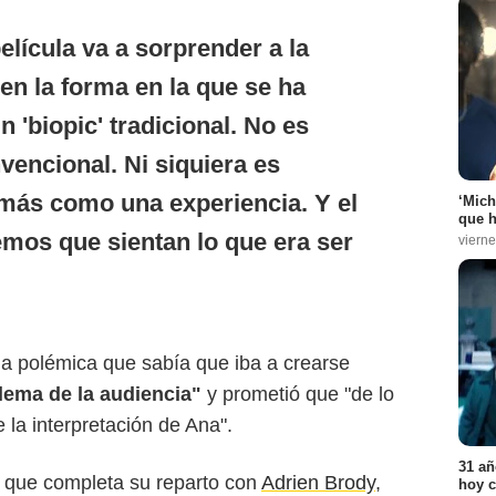
elícula va a sorprender a la
 en la forma en la que se ha
 'biopic' tradicional. No es
nvencional. Ni siquiera es
 más como una experiencia. Y el
‘Mich
que h
mos que sientan lo que era ser
vierne
la polémica que sabía que iba a crearse
lema de la audiencia"
y prometió que "de lo
 la interpretación de Ana".
31 añ
, que completa su reparto con
Adrien Brody
,
hoy c