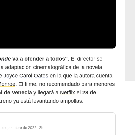
onde
va a ofender a todos"
. El director se
la adaptación cinematográfica de la novela
de
Joyce Carol Oates
en la que la autora cuenta
Monroe
. El filme, no recomendado para menores
al de Venecia
y llegará a
Netflix
el
28 de
streno ya está levantando ampollas.
de septiembre de 2022
|
2h