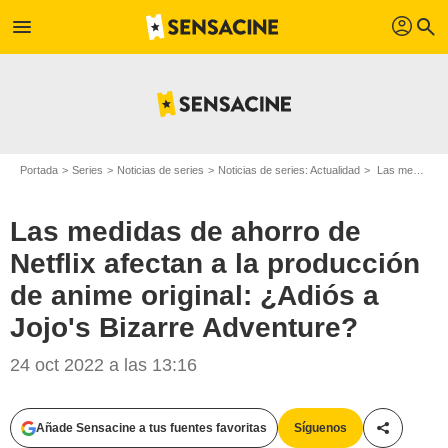
profil
menu
search
Portada
Series
Noticias de series
Noticias de series: Actualidad
Las medidas de ahorro de Netflix afectan a la producción de anime original: ¿Adiós a Jojo's Bizarre Adventure?
Las medidas de ahorro de
Netflix afectan a la producción
de anime original: ¿Adiós a
Jojo's Bizarre Adventure?
24 oct 2022 a las 13:16
Añade Sensacine a tus fuentes favoritas
Síguenos
Compartir