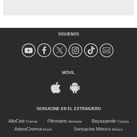
SÍGUENOS
MÓVIL
SENSACINE EN EL EXTRANJERO
AlloCiné
Filmstarts
Beyazperde
Francia
Alemania
Turquía
AdoroCinema
Sensacine México
Brasil
México