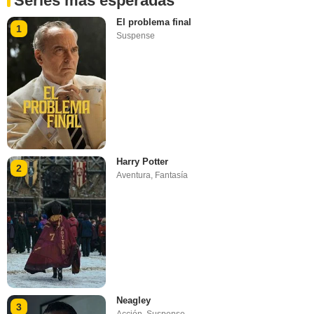
Series más esperadas
El problema final
1
Suspense
Harry Potter
2
Aventura
,
Fantasía
Neagley
3