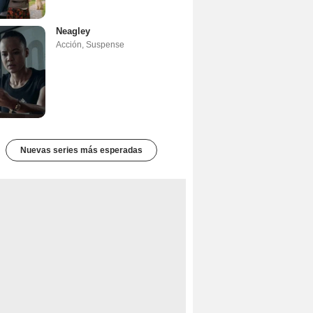
Neagley
Acción
,
Suspense
Nuevas series más esperadas