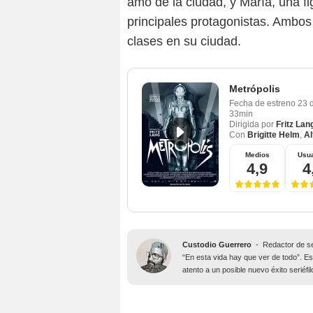
amo de la ciudad, y María, una f
principales protagonistas. Ambos
clases en su ciudad.
Metrópolis
Fecha de estreno
23 
33min
Dirigida por
Fritz Lan
Con
Brigitte Helm
,
Al
Medios
Usua
4,9
4
Custodio Guerrero
-
Redactor de s
“En esta vida hay que ver de todo”. Es
atento a un posible nuevo éxito seriéfi