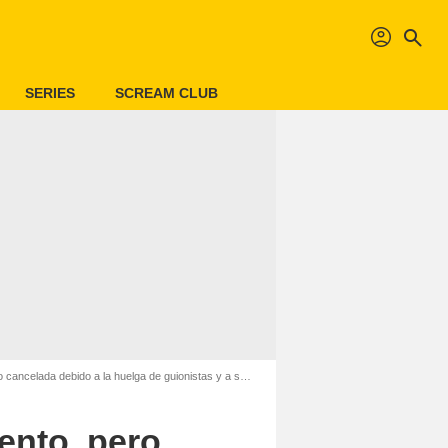
profil
search
SERIES
SCREAM CLUB
lada debido a la huelga de guionistas y a su presupuesto
mento, pero