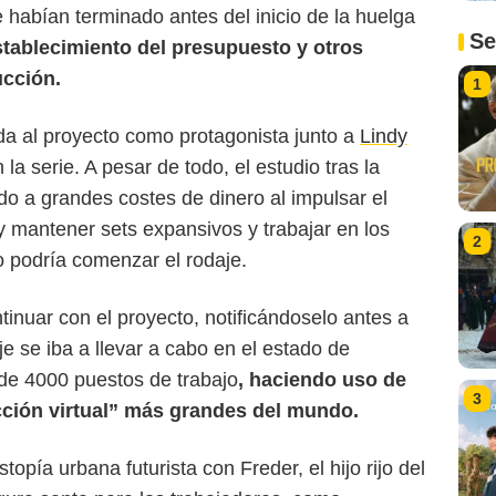
e habían terminado antes del inicio de la huelga
Se
stablecimiento del presupuesto y otros
ucción.
1
da al proyecto como protagonista junto a
Lindy
a serie. A pesar de todo, el estudio tras la
do a grandes costes de dinero al impulsar el
 y mantener sets expansivos y trabajar en los
2
o podría comenzar el rodaje.
inuar con el proyecto, notificándoselo antes a
e se iba a llevar a cabo en el estado de
 de 4000 puestos de trabajo
, haciendo uso de
3
cción virtual” más grandes del mundo.
opía urbana futurista con Freder, el hijo rijo del