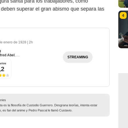
igura santa para los trabajadores, como
 deben superar el gran abismo que separa las
4
de enero de 1928
|
2h
g
fred Abel
,
Rudolf Klein-Rogge
STREAMING
rios
,2
eries
ta es la filosofía de Custodio Guerrero. Desgrana teorías, intenta estar
lo, es fan del anime y Pedro Pascal le llamó Custavio.