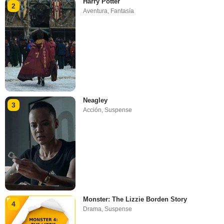
Harry Potter
2
Aventura
,
Fantasía
Neagley
3
Acción
,
Suspense
Monster: The Lizzie Borden Story
4
Drama
,
Suspense