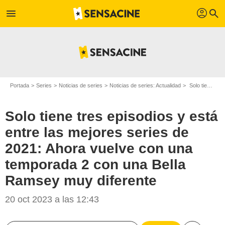
profil
menu
search
Portada
Series
Noticias de series
Noticias de series: Actualidad
Solo tiene tres episodios y está entre las mejores series de 2021: Ahora vuelve con una temporada 2 con una Bella Ramsey muy diferente
Solo tiene tres episodios y está
entre las mejores series de
2021: Ahora vuelve con una
temporada 2 con una Bella
Ramsey muy diferente
20 oct 2023 a las 12:43