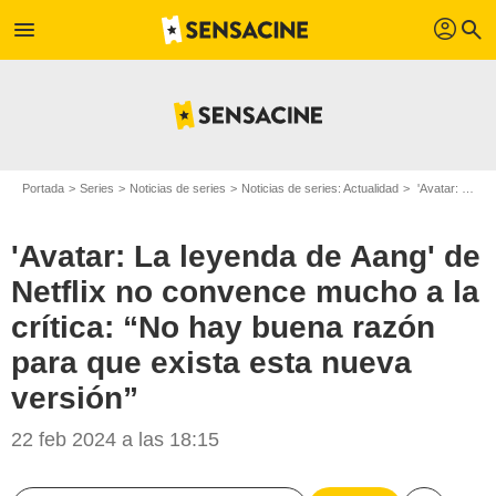
profil
menu
search
Portada
Series
Noticias de series
Noticias de series: Actualidad
'Avatar: La leyenda de Aang' de Netflix no convence mucho a la crítica: “No hay buena razón para que exista esta nueva versión”
'Avatar: La leyenda de Aang' de
Netflix no convence mucho a la
crítica: “No hay buena razón
para que exista esta nueva
versión”
22 feb 2024 a las 18:15