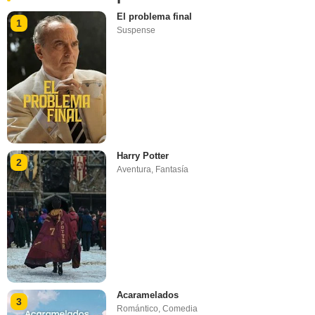
El problema final
1
Suspense
Harry Potter
2
Aventura
,
Fantasía
Acaramelados
3
Romántico
,
Comedia