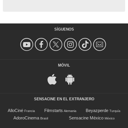
SÍGUENOS
MÓVIL
SENSACINE EN EL EXTRANJERO
AlloCiné
Filmstarts
Beyazperde
Francia
Alemania
Turquía
AdoroCinema
Sensacine México
Brasil
México