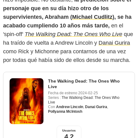
personaje que en su día hizo otro de los
supervivientes, Abraham (
Michael Cudlitz
), se ha
acabado cumpliendo 10 años más tarde,
en el
'spin-off'
The Walking Dead: The Ones Who Live
que
ha traído de vuelta a Andrew Lincoln y
Danai Gurira
como Rick y Michonne para contarnos de una vez
por todas qué había sido de ellos desde su marcha.
The Walking Dead: The Ones Who
Live
Fecha de estreno
2024-02-25
Series :
The Walking Dead: The Ones Who
Live
Con
Andrew Lincoln
,
Danai Gurira
,
Pollyanna McIntosh
Usuarios
4,2