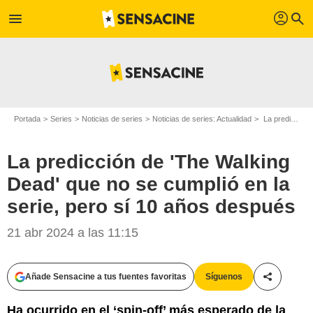
profil
menu
search
Portada
Series
Noticias de series
Noticias de series: Actualidad
La predicción de 'The Walking Dead' que no se cumplió en la serie, pero sí 10 años después
La predicción de 'The Walking
Dead' que no se cumplió en la
serie, pero sí 10 años después
21 abr 2024 a las 11:15
Añade Sensacine a tus fuentes favoritas
Síguenos
Compartir
Ha ocurrido en el ‘spin-off’ más esperado de la