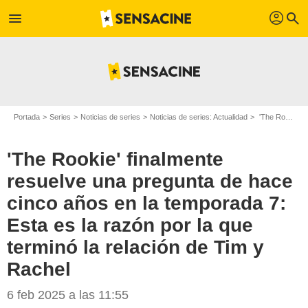
profil
menu
search
Portada
Series
Noticias de series
Noticias de series: Actualidad
'The Rookie' finalmente resuelve una pregunta de hace cinco años en la temporada 7: Esta es la razón por la que terminó la relación de Tim y Rachel
'The Rookie' finalmente
resuelve una pregunta de hace
cinco años en la temporada 7:
Esta es la razón por la que
terminó la relación de Tim y
Rachel
6 feb 2025 a las 11:55