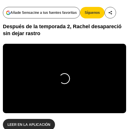
Añade Sensacine a tus fuentes favoritas
Síguenos
Compartir
Después de la temporada 2, Rachel desapareció
sin dejar rastro
LEER EN LA APLICACIÓN