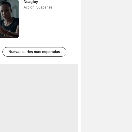
Neagley
Acción
,
Suspense
Nuevas series más esperadas