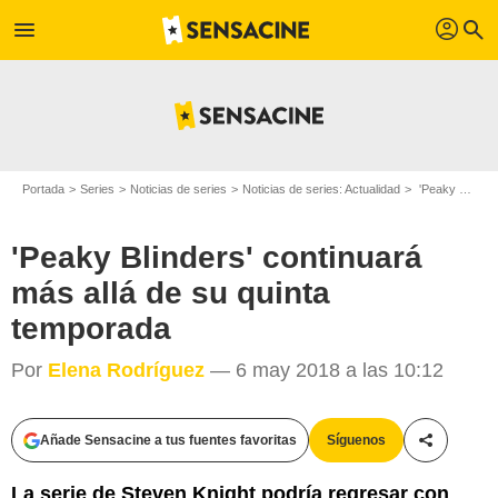
profil
menu
search
Portada
Series
Noticias de series
Noticias de series: Actualidad
'Peaky Blinders' continuará más allá de su quinta temporada
'Peaky Blinders' continuará
más allá de su quinta
temporada
Por
Elena Rodríguez
— 6 may 2018 a las 10:12
Añade Sensacine a tus fuentes favoritas
Síguenos
Compartir
La serie de Steven Knight podría regresar con