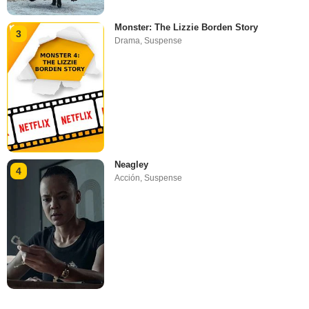
Monster: The Lizzie Borden Story
3
Drama
,
Suspense
Neagley
4
Acción
,
Suspense