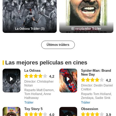
La Odisea Tráiler (3)
El resplandor Tráiler
Últimos tráilers
Las mejores películas en cines
La Odisea
Spider-Man: Brand
New Day
4,2
4,2
Director: Christopher
Nolan
Director: Destin Daniel
Cretton
Reparto Matt Damon,
Tom Holland, Anne
Reparto Tom Holland,
Hathaway
Zendaya, Sadie Sink
Tráiler
Tráiler
Toy Story 5
Obsession
4,0
3,9