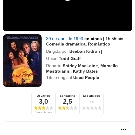
30 de abril de 1993
en cines
|
1h 55min
|
Comedia dramática
,
Romántico
Dirigida por
Beeban Kidron
|
Guion
Todd Graff
Reparto
Shirley MacLaine
,
Marcello
Mastroianni
,
Kathy Bates
Título original
Used People
Usuarios
Sensacine
Mis amigos
3,0
2,5
--
2 notas, 1 crítica