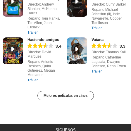
Director: Andrew
Director: Curry Barker
Stanton, McKenna
Reparto Michael
Harris
Johnston (II), Inde
Reparto Tom Hanks,
Navarrette, Cooper
Tim Allen, Joan
Tomlinson
Cusack
Tráiler
Tráiler
Haciendo amigos
Vaiana
3,4
3,3
Director: David
Director: Thomas Kail
Marqués
Reparto Catherine
Reparto Antonio
Laga'aia, Dwayne
Resines, Quim
Johnson, Rena Owen
Gutiérrez, Megan
Tráiler
Montaner
Tráiler
Mejores películas en cines
SÍGUENOS