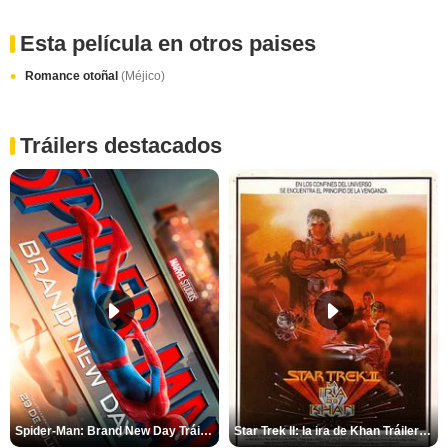
Esta película en otros paises
Romance otoñal
(Méjico)
Tráilers destacados
Spider-Man: Brand New Day Tráiler (3)
Star Trek II: la ira de Khan Tráiler VO