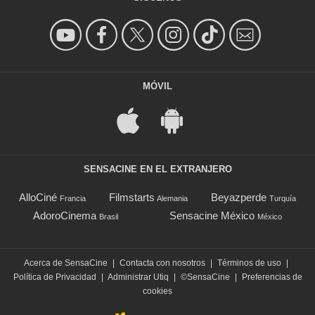
MÓVIL
SENSACINE EN EL EXTRANJERO
AlloCiné
Filmstarts
Beyazperde
Francia
Alemania
Turquía
AdoroCinema
Sensacine México
Brasil
México
Acerca de SensaCine
|
Contacta con nosotros
|
Términos de uso
|
Política de Privacidad
|
Administrar Utiq
|
©SensaCine
|
Preferencias de
cookies