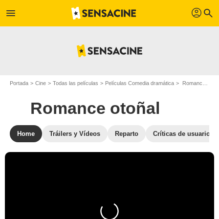
profil
menu
search
Portada
Cine
Todas las películas
Películas Comedia dramática
Romance otoñal
Romance otoñal
Home
Tráilers y Vídeos
Reparto
Críticas de usuarios