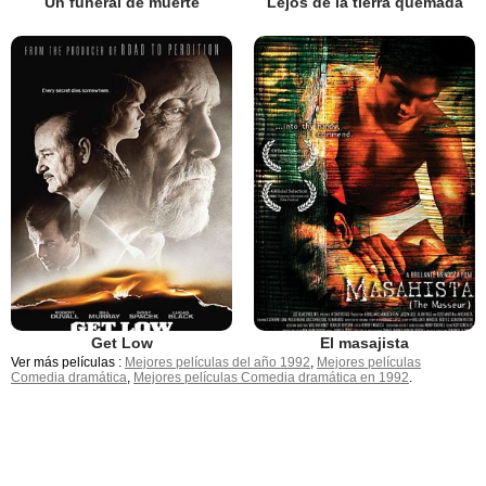
Un funeral de muerte
Lejos de la tierra quemada
Get Low
El masajista
Ver más películas :
Mejores películas del año 1992
,
Mejores películas
Comedia dramática
,
Mejores películas Comedia dramática en 1992
.