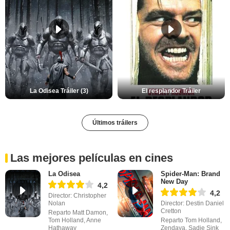
La Odisea Tráiler (3)
El resplandor Tráiler
Últimos tráilers
Las mejores películas en cines
La Odisea
Spider-Man: Brand
New Day
4,2
4,2
Director: Christopher
Nolan
Director: Destin Daniel
Cretton
Reparto Matt Damon,
Tom Holland, Anne
Reparto Tom Holland,
Hathaway
Zendaya, Sadie Sink