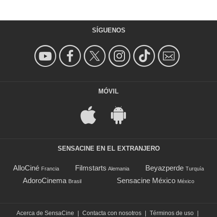
SÍGUENOS
MÓVIL
SENSACINE EN EL EXTRANJERO
AlloCiné
Filmstarts
Beyazperde
Francia
Alemania
Turquía
AdoroCinema
Sensacine México
Brasil
México
Acerca de SensaCine
|
Contacta con nosotros
|
Términos de uso
|