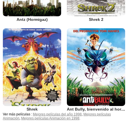
Antz (Hormigaz)
Shrek 2
Shrek
Ant Bully, bienvenido al hormiguero
Ver más películas :
Mejores películas del año 1998
,
Mejores películas
Animación
,
Mejores películas Animación en 1998
.