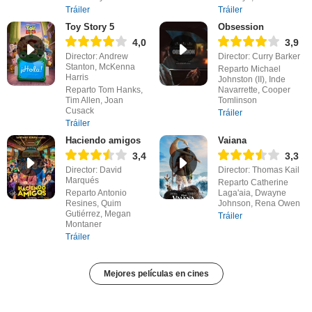
Tráiler
Tráiler
Toy Story 5
Obsession
4,0
3,9
Director: Andrew
Director: Curry Barker
Stanton, McKenna
Reparto Michael
Harris
Johnston (II), Inde
Reparto Tom Hanks,
Navarrette, Cooper
Tim Allen, Joan
Tomlinson
Cusack
Tráiler
Tráiler
Haciendo amigos
Vaiana
3,4
3,3
Director: David
Director: Thomas Kail
Marqués
Reparto Catherine
Reparto Antonio
Laga'aia, Dwayne
Resines, Quim
Johnson, Rena Owen
Gutiérrez, Megan
Tráiler
Montaner
Tráiler
Mejores películas en cines