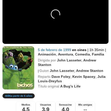
5 de febrero de 1999
en cines
|
1h 35min
|
Animación
,
Aventura
,
Comedia
,
Familia
Dirigida por
John Lasseter
,
Andrew
Stanton
Guion
John Lasseter
,
Andrew Stanton
|
Reparto
Dave Foley
,
Kevin Spacey
,
Julia
Louis-Dreyfus
Título original
A Bug's Life
a partir de 6 años
Medios
Usuarios
Sensacine
Mis amigos
4,5
3,9
4,0
--