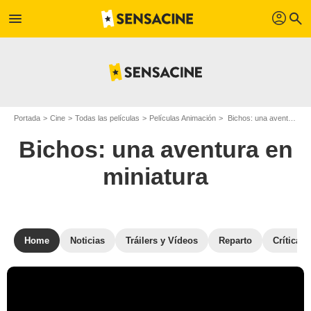
profil
menu
search
Portada
Cine
Todas las películas
Películas Animación
Bichos: una aventura en miniatura
Bichos: una aventura en
miniatura
Home
Noticias
Tráilers y Vídeos
Reparto
Críticas