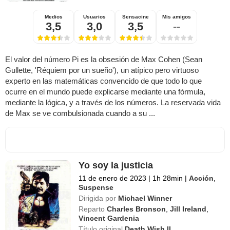
Medios
Usuarios
Sensacine
Mis amigos
3,5
3,0
3,5
--
El valor del número Pi es la obsesión de Max Cohen (Sean
Gullette, 'Réquiem por un sueño'), un atípico pero virtuoso
experto en las matemáticas convencido de que todo lo que
ocurre en el mundo puede explicarse mediante una fórmula,
mediante la lógica, y a través de los números. La reservada vida
de Max se ve combulsionada cuando a su ...
Yo soy la justicia
11 de enero de 2023
|
1h 28min
|
Acción
,
Suspense
Dirigida por
Michael Winner
Reparto
Charles Bronson
,
Jill Ireland
,
Vincent Gardenia
Título original
Death Wish II