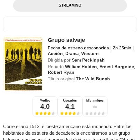
STREAMING
Grupo salvaje
Fecha de estreno desconocida
|
2h 25min
|
Acción
,
Drama
,
Western
Dirigida por
Sam Peckinpah
Reparto
William Holden
,
Ernest Borgnine
,
Robert Ryan
Título original
The Wild Bunch
Medios
Usuarios
Mis amigos
4,0
4,1
--
Corre el año 1913, el oeste americano está muriendo. Entre los
habitantes de esta era de decadencia encontramos a un grupo
ladrones que viven al margen de la ley y se hacen llamar "Grupo