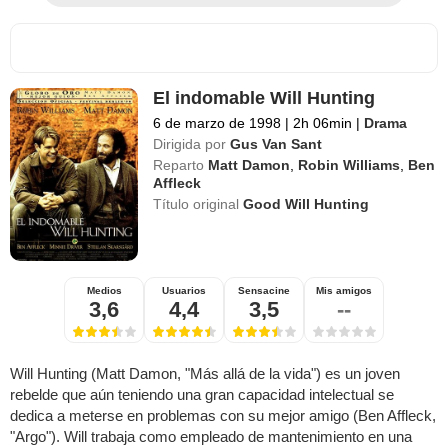
El indomable Will Hunting
6 de marzo de 1998
|
2h 06min
|
Drama
Dirigida por
Gus Van Sant
Reparto
Matt Damon
,
Robin Williams
,
Ben
Affleck
Título original
Good Will Hunting
Medios
Usuarios
Sensacine
Mis amigos
3,6
4,4
3,5
--
Will Hunting (Matt Damon, "Más allá de la vida") es un joven
rebelde que aún teniendo una gran capacidad intelectual se
dedica a meterse en problemas con su mejor amigo (Ben Affleck,
"Argo"). Will trabaja como empleado de mantenimiento en una