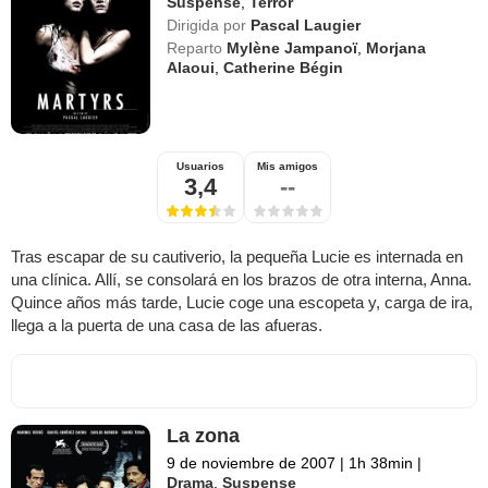
Suspense
,
Terror
Dirigida por
Pascal Laugier
Reparto
Mylène Jampanoï
,
Morjana
Alaoui
,
Catherine Bégin
Usuarios
Mis amigos
3,4
--
Tras escapar de su cautiverio, la pequeña Lucie es internada en
una clínica. Allí, se consolará en los brazos de otra interna, Anna.
Quince años más tarde, Lucie coge una escopeta y, carga de ira,
llega a la puerta de una casa de las afueras.
La zona
9 de noviembre de 2007
|
1h 38min
|
Drama
,
Suspense