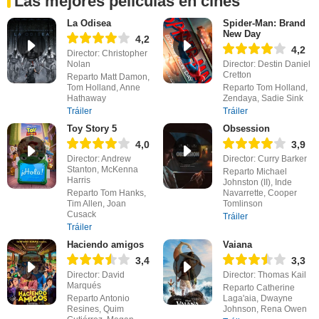
Las mejores películas en cines
La Odisea
Spider-Man: Brand
New Day
4,2
4,2
Director: Christopher
Nolan
Director: Destin Daniel
Cretton
Reparto Matt Damon,
Tom Holland, Anne
Reparto Tom Holland,
Hathaway
Zendaya, Sadie Sink
Tráiler
Tráiler
Toy Story 5
Obsession
4,0
3,9
Director: Andrew
Director: Curry Barker
Stanton, McKenna
Reparto Michael
Harris
Johnston (II), Inde
Reparto Tom Hanks,
Navarrette, Cooper
Tim Allen, Joan
Tomlinson
Cusack
Tráiler
Tráiler
Haciendo amigos
Vaiana
3,4
3,3
Director: David
Director: Thomas Kail
Marqués
Reparto Catherine
Reparto Antonio
Laga'aia, Dwayne
Resines, Quim
Johnson, Rena Owen