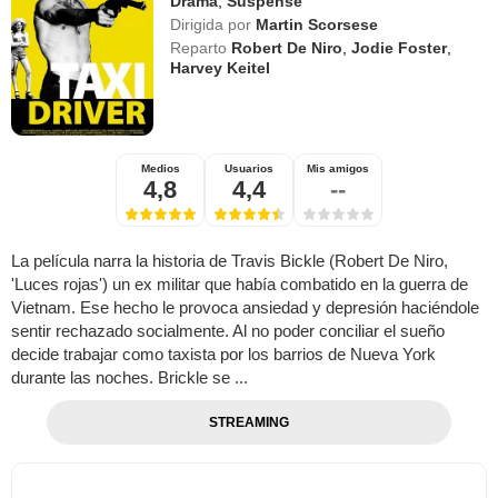
Drama
,
Suspense
Dirigida por
Martin Scorsese
Reparto
Robert De Niro
,
Jodie Foster
,
Harvey Keitel
Medios
Usuarios
Mis amigos
4,8
4,4
--
La película narra la historia de Travis Bickle (Robert De Niro,
'Luces rojas') un ex militar que había combatido en la guerra de
Vietnam. Ese hecho le provoca ansiedad y depresión haciéndole
sentir rechazado socialmente. Al no poder conciliar el sueño
decide trabajar como taxista por los barrios de Nueva York
durante las noches. Brickle se ...
STREAMING