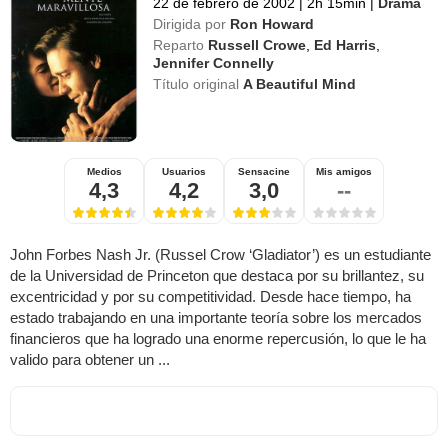
22 de febrero de 2002
|
2h 15min
|
Drama
Dirigida por
Ron Howard
Reparto
Russell Crowe
,
Ed Harris
,
Jennifer Connelly
Título original
A Beautiful Mind
Medios
Usuarios
Sensacine
Mis amigos
4,3
4,2
3,0
--
John Forbes Nash Jr. (Russel Crow ‘Gladiator’) es un estudiante
de la Universidad de Princeton que destaca por su brillantez, su
excentricidad y por su competitividad. Desde hace tiempo, ha
estado trabajando en una importante teoría sobre los mercados
financieros que ha logrado una enorme repercusión, lo que le ha
valido para obtener un ...