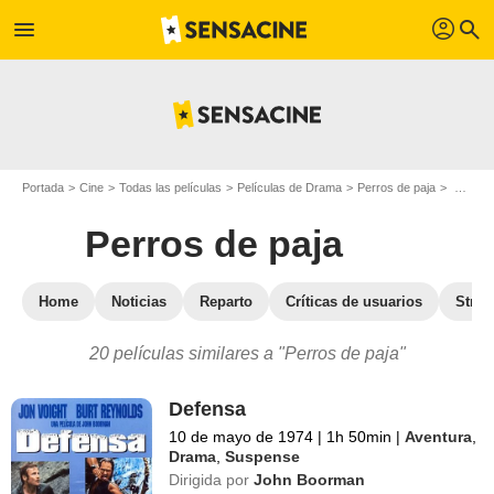
profil
menu
search
Portada
Cine
Todas las películas
Películas de Drama
Perros de paja
Películas similares a "Perros de paja"
Perros de paja
Home
Noticias
Reparto
Críticas de usuarios
Stre
20 películas similares a "Perros de paja"
Defensa
10 de mayo de 1974
|
1h 50min
|
Aventura
,
Drama
,
Suspense
Dirigida por
John Boorman