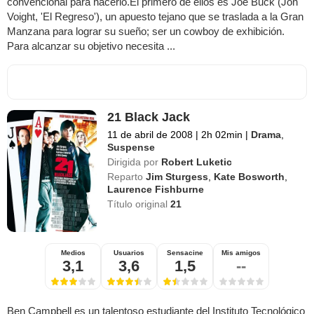
convencional para hacerlo.El primero de ellos es Joe Buck (Jon
Voight, 'El Regreso'), un apuesto tejano que se traslada a la Gran
Manzana para lograr su sueño; ser un cowboy de exhibición.
Para alcanzar su objetivo necesita ...
21 Black Jack
11 de abril de 2008
|
2h 02min
|
Drama
,
Suspense
Dirigida por
Robert Luketic
Reparto
Jim Sturgess
,
Kate Bosworth
,
Laurence Fishburne
Título original
21
Medios
Usuarios
Sensacine
Mis amigos
3,1
3,6
1,5
--
Ben Campbell es un talentoso estudiante del Instituto Tecnológico