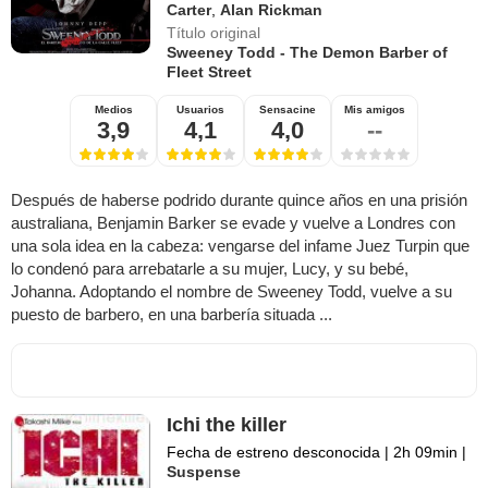
Carter
,
Alan Rickman
Título original
Sweeney Todd - The Demon Barber of
Fleet Street
Medios
Usuarios
Sensacine
Mis amigos
3,9
4,1
4,0
--
Después de haberse podrido durante quince años en una prisión
australiana, Benjamin Barker se evade y vuelve a Londres con
una sola idea en la cabeza: vengarse del infame Juez Turpin que
lo condenó para arrebatarle a su mujer, Lucy, y su bebé,
Johanna. Adoptando el nombre de Sweeney Todd, vuelve a su
puesto de barbero, en una barbería situada ...
Ichi the killer
Fecha de estreno desconocida
|
2h 09min
|
Suspense