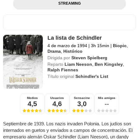
STREAMING
La lista de Schindler
4 de marzo de 1994
|
3h 15min
|
Biopic
,
Drama
,
Histórico
Dirigida por
Steven Spielberg
Reparto
Liam Neeson
,
Ben Kingsley
,
Ralph Fiennes
Título original
Schindler's List
Medios
Usuarios
Sensacine
Mis amigos
4,5
4,6
3,0
--
Septiembre de 1939. Los nazis invaden Polonia. Los judíos son
internados en guetos y enviados a campos de concentración. El
empresario alemán Oskar Schindler (Liam Neeson), un dandy