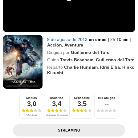
9 de agosto de 2013
en cines
|
2h 10min
|
Acción
,
Aventura
Dirigida por
Guillermo del Toro
|
Guion
Travis Beacham
,
Guillermo del Toro
Reparto
Charlie Hunnam
,
Idris Elba
,
Rinko
Kikuchi
Medios
Usuarios
Sensacine
Mis amigos
3,0
3,4
3,5
--
12 críticas
604 notas, 45 críticas
STREAMING