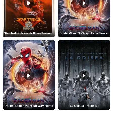
Star Trek II: la ira de Khan Tráiler VO
Spider-Man: No Way Home Teaser
Tráiler 'Spider-Man: No Way Home'
La Odisea Tráiler (3)