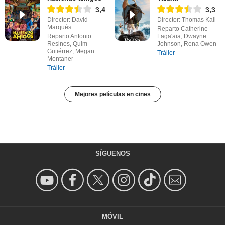
3,4
3,3
Director: David
Director: Thomas Kail
Marqués
Reparto Catherine
Reparto Antonio
Laga'aia, Dwayne
Resines, Quim
Johnson, Rena Owen
Gutiérrez, Megan
Tráiler
Montaner
Tráiler
Mejores películas en cines
SÍGUENOS
MÓVIL