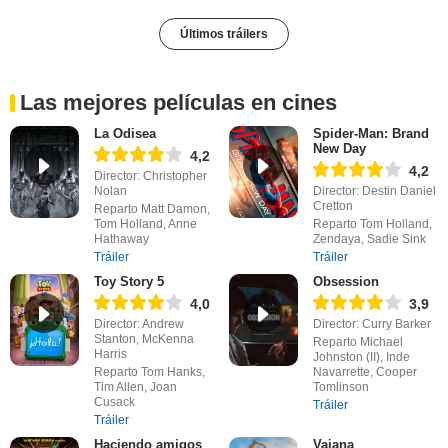
Últimos tráilers
Las mejores películas en cines
La Odisea
Spider-Man: Brand
New Day
4,2
4,2
Director: Christopher
Nolan
Director: Destin Daniel
Cretton
Reparto Matt Damon,
Tom Holland, Anne
Reparto Tom Holland,
Hathaway
Zendaya, Sadie Sink
Tráiler
Tráiler
Toy Story 5
Obsession
4,0
3,9
Director: Andrew
Director: Curry Barker
Stanton, McKenna
Reparto Michael
Harris
Johnston (II), Inde
Reparto Tom Hanks,
Navarrette, Cooper
Tim Allen, Joan
Tomlinson
Cusack
Tráiler
Tráiler
Haciendo amigos
Vaiana