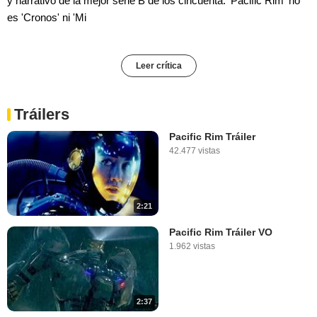
y narrativo de la mejor serie B de los cincuenta. 'Pacific Rim' no
es 'Cronos' ni 'Mi
Leer crítica
Tráilers
Pacific Rim Tráiler
42.477 vistas
2:21
Pacific Rim Tráiler VO
1.962 vistas
2:37