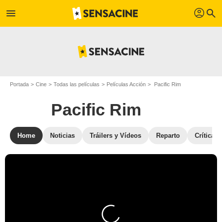
profil
menu
search
Portada
Cine
Todas las películas
Películas Acción
Pacific Rim
Pacific Rim
Home
Noticias
Tráilers y Vídeos
Reparto
Críticas