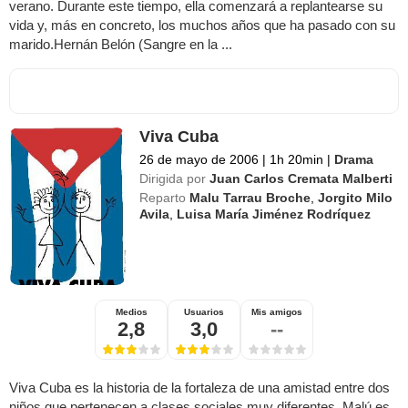
verano. Durante este tiempo, ella comenzará a replantearse su
vida y, más en concreto, los muchos años que ha pasado con su
marido.Hernán Belón (Sangre en la ...
Viva Cuba
26 de mayo de 2006
|
1h 20min
|
Drama
Dirigida por
Juan Carlos Cremata Malberti
Reparto
Malu Tarrau Broche
,
Jorgito Milo
Avila
,
Luisa María Jiménez Rodríquez
Medios
Usuarios
Mis amigos
2,8
3,0
--
Viva Cuba es la historia de la fortaleza de una amistad entre dos
niños que pertenecen a clases sociales muy diferentes. Malú es