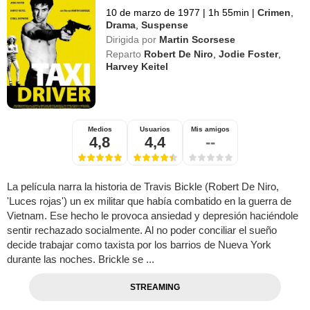
10 de marzo de 1977
|
1h 55min
|
Crimen
,
Drama
,
Suspense
Dirigida por
Martin Scorsese
Reparto
Robert De Niro
,
Jodie Foster
,
Harvey Keitel
Medios
Usuarios
Mis amigos
4,8
4,4
--
La película narra la historia de Travis Bickle (Robert De Niro,
'Luces rojas') un ex militar que había combatido en la guerra de
Vietnam. Ese hecho le provoca ansiedad y depresión haciéndole
sentir rechazado socialmente. Al no poder conciliar el sueño
decide trabajar como taxista por los barrios de Nueva York
durante las noches. Brickle se ...
STREAMING