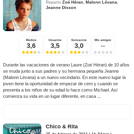
Reparto
Zoé Héran
,
Malonn Lévana
,
Jeanne Disson
Medios
Usuarios
Sensacine
Mis amigos
3,6
3,5
3,0
--
Durante las vacaciones de verano Laure (Zoé Héran) de 10 años
se muda junto a sus padres y su hermana pequeña Jeanne
(Malonn Lévana) a un nuevo vecindario. En este nuevo lugar la
joven tiene la oportunidad de empezar de cero y cuando se
presenta a los niños de su edad lo hace como Michael. Así
comienza su vida en un lugar diferente, en casa ...
Chico & Rita
25 de febrero de 2011
|
1h 34min
|