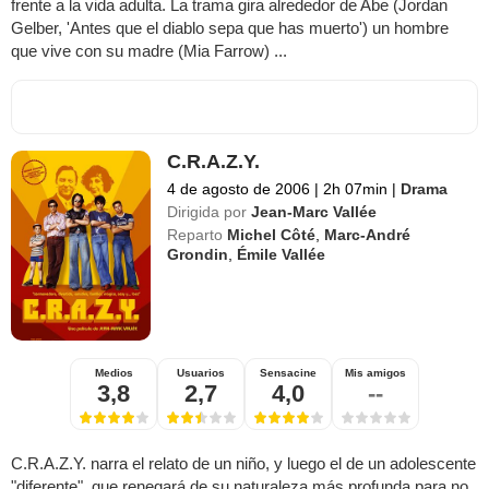
frente a la vida adulta. La trama gira alrededor de Abe (Jordan
Gelber, 'Antes que el diablo sepa que has muerto') un hombre
que vive con su madre (Mia Farrow) ...
C.R.A.Z.Y.
4 de agosto de 2006
|
2h 07min
|
Drama
Dirigida por
Jean-Marc Vallée
Reparto
Michel Côté
,
Marc-André
Grondin
,
Émile Vallée
Medios
Usuarios
Sensacine
Mis amigos
3,8
2,7
4,0
--
C.R.A.Z.Y. narra el relato de un niño, y luego el de un adolescente
"diferente", que renegará de su naturaleza más profunda para no