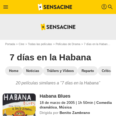
profil
menu
search
Portada
Cine
Todas las películas
Películas de Drama
7 días en la Habana
Pe
7 días en la Habana
Home
Noticias
Tráilers y Vídeos
Reparto
Críticas
20 películas similares a "7 días en la Habana"
Habana Blues
18 de marzo de 2005
|
1h 50min
|
Comedia
dramática
,
Música
Dirigida por
Benito Zambrano