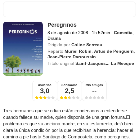
Peregrinos
8 de agosto de 2008
|
1h 52min
|
Comedia
,
Drama
Dirigida por
Coline Serreau
Reparto
Muriel Robin
,
Artus de Penguern
,
Jean-Pierre Darroussin
Título original
Saint-Jacques... La Mecque
Usuarios
Sensacine
Mis amigos
3,0
2,5
--
Tres hermanos que se odian están condenados a entenderse
cuando fallece su madre, quien disponía de una gran fortuna.El
problema es que su anciana madre, en su testamento, dejó bien
clara la única condición por la que recibirían la herencia: hacer el
camino a pie hasta Santiago de Compostela, como peregrinos.