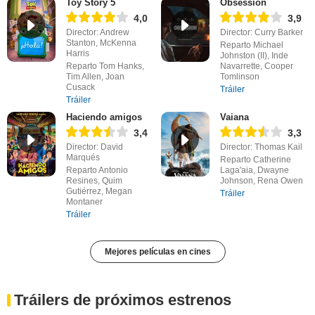
Toy Story 5
Obsession
4,0
3,9
Director: Andrew
Director: Curry Barker
Stanton, McKenna
Reparto Michael
Harris
Johnston (II), Inde
Reparto Tom Hanks,
Navarrette, Cooper
Tim Allen, Joan
Tomlinson
Cusack
Tráiler
Tráiler
Haciendo amigos
Vaiana
3,4
3,3
Director: David
Director: Thomas Kail
Marqués
Reparto Catherine
Reparto Antonio
Laga'aia, Dwayne
Resines, Quim
Johnson, Rena Owen
Gutiérrez, Megan
Tráiler
Montaner
Tráiler
Mejores películas en cines
Tráilers de próximos estrenos