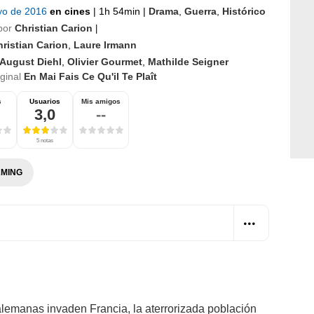
yo de 2016
en cines
|
1h 54min
|
Drama
,
Guerra
,
Histórico
por
Christian Carion
|
ristian Carion
,
Laure Irmann
August Diehl
,
Olivier Gourmet
,
Mathilde Seigner
iginal
En Mai Fais Ce Qu'il Te Plaît
s
Usuarios
Mis amigos
3,0
--
5 notas
MING
lemanas invaden Francia, la aterrorizada población