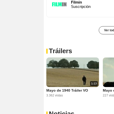
Filmin
Suscripción
Ver to
Tráilers
1:13
Mayo de 1940 Tráiler VO
Mayo d
3.362 vistas
227 vist
Noticias