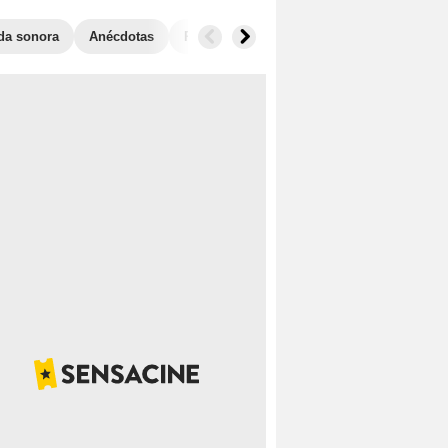
da sonora
Anécdotas
Películas similares