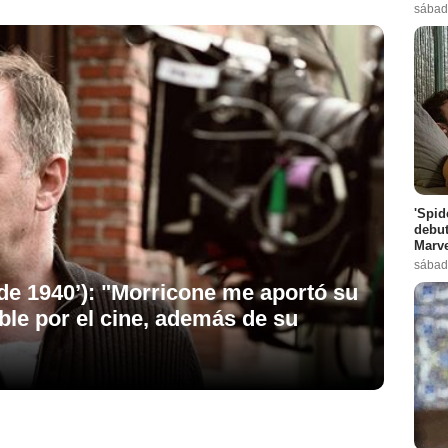
sábad
'Spid
debut
Marve
sábad
de 1940’): "Morricone me aportó su
ble por el cine, además de su