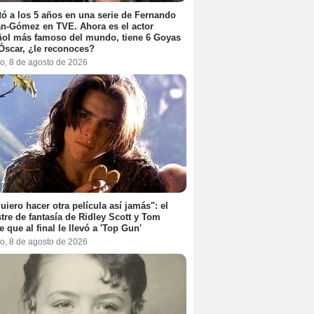
ó a los 5 años en una serie de Fernando
n-Gómez en TVE. Ahora es el actor
ol más famoso del mundo, tiene 6 Goyas
Óscar, ¿le reconoces?
o, 8 de agosto de 2026
uiero hacer otra película así jamás": el
tre de fantasía de Ridley Scott y Tom
e que al final le llevó a 'Top Gun'
o, 8 de agosto de 2026