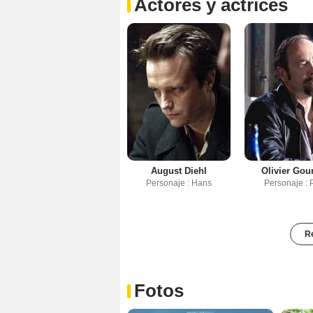
Actores y actrices
August Diehl
Olivier Gou
Personaje : Hans
Personaje : 
Re
Fotos