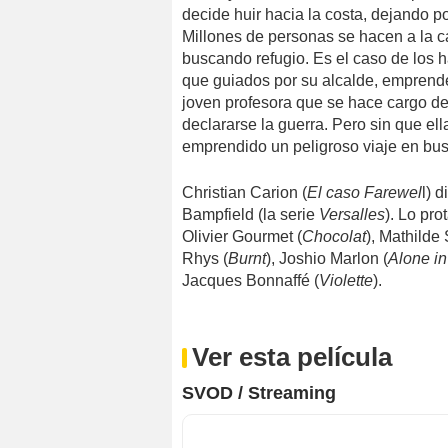
decide huir hacia la costa, dejando p
Millones de personas se hacen a la ca
buscando refugio. Es el caso de los 
que guiados por su alcalde, emprend
joven profesora que se hace cargo de
declararse la guerra. Pero sin que e
emprendido un peligroso viaje en bus
Christian Carion (
El caso Farewel
l) 
Bampfield (la serie
Versalles
). Lo pr
Olivier Gourmet (
Chocolat
), Mathilde 
Rhys (
Burnt
), Joshio Marlon (
Alone in
Jacques Bonnaffé (
Violette
).
Ver esta película
SVOD / Streaming