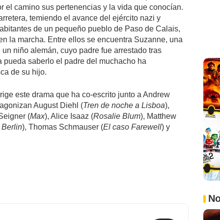
or el camino sus pertenencias y la vida que conocían.
rretera, temiendo el avance del ejército nazi y
habitantes de un pequeño pueblo de Paso de Calais,
en la marcha. Entre ellos se encuentra Suzanne, una
 un niño alemán, cuyo padre fue arrestado tras
lla pueda saberlo el padre del muchacho ha
ca de su hijo.
dirige este drama que ha co-escrito junto a Andrew
otagonizan August Diehl (
Tren de noche a Lisboa
),
Seigner (
Max
), Alice Isaaz (
Rosalie Blum
), Matthew
 Berlin
), Thomas Schmauser (
El caso Farewell
) y
No