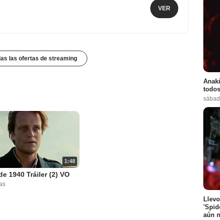
VER
das las ofertas de streaming
Anaki
todos
sábad
1:48
e 1940 Tráiler (2) VO
as
Llevo
'Spid
aún n