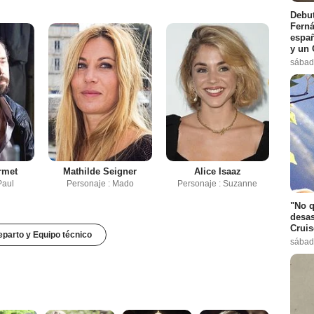
Debut
Ferná
españ
y un 
sábad
rmet
Mathilde Seigner
Alice Isaaz
Paul
Personaje : Mado
Personaje : Suzanne
"No q
desas
Cruis
parto y Equipo técnico
sábad