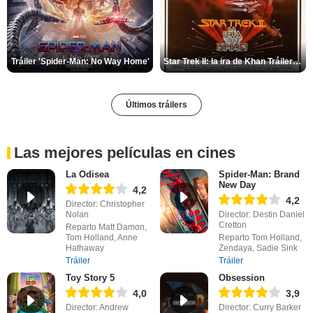
Tráiler 'Spider-Man: No Way Home'
Star Trek II: la ira de Khan Tráiler VO
Últimos tráilers
Las mejores películas en cines
La Odisea
Spider-Man: Brand
New Day
4,2
4,2
Director: Christopher
Nolan
Director: Destin Daniel
Cretton
Reparto Matt Damon,
Tom Holland, Anne
Reparto Tom Holland,
Hathaway
Zendaya, Sadie Sink
Tráiler
Tráiler
Toy Story 5
Obsession
4,0
3,9
Director: Andrew
Director: Curry Barker