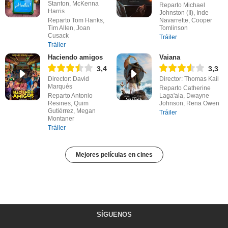
Stanton, McKenna
Reparto Michael
Harris
Johnston (II), Inde
Reparto Tom Hanks,
Navarrette, Cooper
Tim Allen, Joan
Tomlinson
Cusack
Tráiler
Tráiler
Haciendo amigos
Vaiana
3,4
3,3
Director: David
Director: Thomas Kail
Marqués
Reparto Catherine
Reparto Antonio
Laga'aia, Dwayne
Resines, Quim
Johnson, Rena Owen
Gutiérrez, Megan
Tráiler
Montaner
Tráiler
Mejores películas en cines
SÍGUENOS