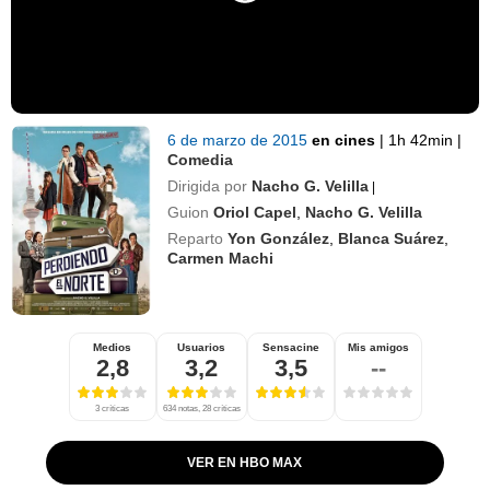
6 de marzo de 2015
en cines
|
1h 42min
|
Comedia
Dirigida por
Nacho G. Velilla
|
Guion
Oriol Capel
,
Nacho G. Velilla
Reparto
Yon González
,
Blanca Suárez
,
Carmen Machi
Medios
Usuarios
Sensacine
Mis amigos
2,8
3,2
3,5
--
3 críticas
634 notas, 28 críticas
VER EN HBO MAX