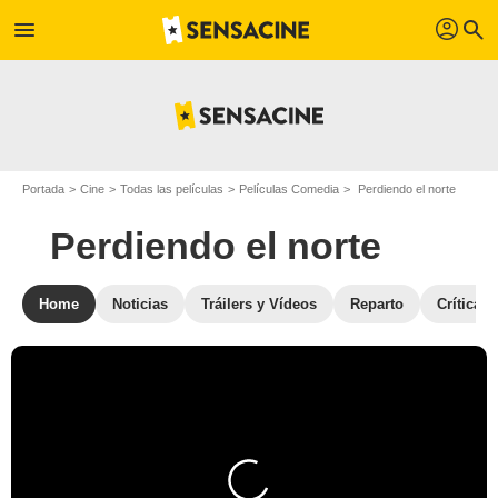
profil
menu
search
Portada
Cine
Todas las películas
Películas Comedia
Perdiendo el norte
Perdiendo el norte
Home
Noticias
Tráilers y Vídeos
Reparto
Críticas