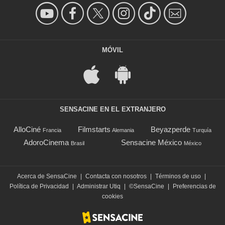
MÓVIL
SENSACINE EN EL EXTRANJERO
AlloCiné
Filmstarts
Beyazperde
Francia
Alemania
Turquía
AdoroCinema
Sensacine México
Brasil
México
Acerca de SensaCine
|
Contacta con nosotros
|
Términos de uso
|
Política de Privacidad
|
Administrar Utiq
|
©SensaCine
|
Preferencias de
cookies