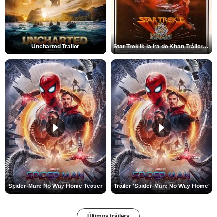
Uncharted Trailer
Star Trek II: la ira de Khan Tráiler VO
Spider-Man: No Way Home Teaser
Tráiler 'Spider-Man: No Way Home'
Últimos tráilers