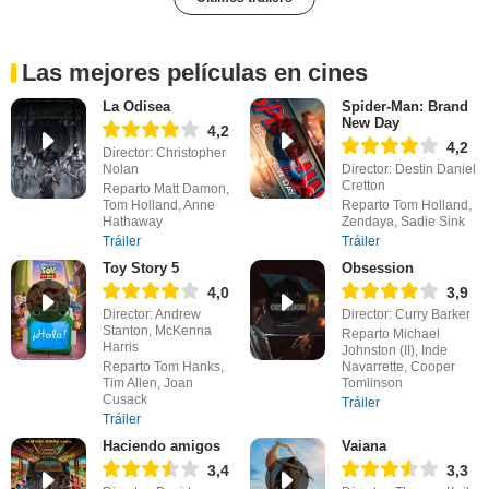
Las mejores películas en cines
La Odisea
Spider-Man: Brand
New Day
4,2
4,2
Director: Christopher
Nolan
Director: Destin Daniel
Cretton
Reparto Matt Damon,
Tom Holland, Anne
Reparto Tom Holland,
Hathaway
Zendaya, Sadie Sink
Tráiler
Tráiler
Toy Story 5
Obsession
4,0
3,9
Director: Andrew
Director: Curry Barker
Stanton, McKenna
Reparto Michael
Harris
Johnston (II), Inde
Reparto Tom Hanks,
Navarrette, Cooper
Tim Allen, Joan
Tomlinson
Cusack
Tráiler
Tráiler
Haciendo amigos
Vaiana
3,4
3,3