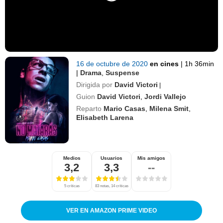
16 de octubre de 2020
en cines
|
1h 36min
|
Drama
,
Suspense
Dirigida por
David Victori
|
Guion
David Victori
,
Jordi Vallejo
Reparto
Mario Casas
,
Milena Smit
,
Elisabeth Larena
Medios
Usuarios
Mis amigos
3,2
3,3
--
5 críticas
83 notas, 14 críticas
VER EN AMAZON PRIME VIDEO