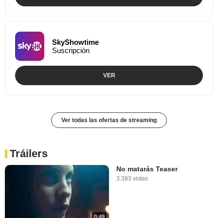
SkyShowtime
Suscripción
VER
Ver todas las ofertas de streaming
Tráilers
No matarás Teaser
3.383 vistas
0:49