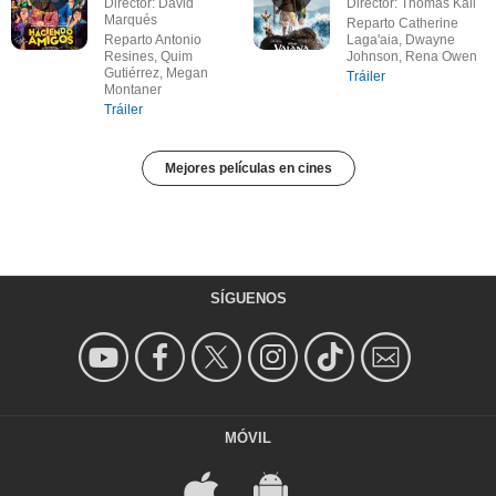
Director: David
Director: Thomas Kail
Marqués
Reparto Catherine
Reparto Antonio
Laga'aia, Dwayne
Resines, Quim
Johnson, Rena Owen
Gutiérrez, Megan
Tráiler
Montaner
Tráiler
Mejores películas en cines
SÍGUENOS
MÓVIL