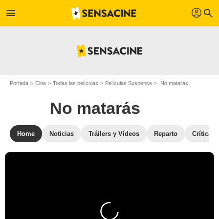
profil
menu
search
Portada
Cine
Todas las películas
Películas Suspense
No matarás
No matarás
Home
Noticias
Tráilers y Vídeos
Reparto
Críticas