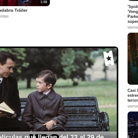
1:58
'Spid
dabra Tráiler
'Veng
Parke
istas
super
vierne
Casi 
estre
terro
vierne
ículas que llegan del 23 al 29 de