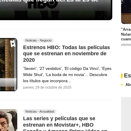
"Arra
Nolan
cuand
Noticias - Negocio
vierne
Estrenos HBO: Todas las películas
que se estrenan en noviembre de
2020
'Seven', '27 vestidos', 'El código Da Vinci', 'Eyes
Es
Wide Shut', 'La boda de mi novia'... Descubre
los títulos que incorpora…
Ab
jueves, 29 de octubre de 2020
Noticias - Actualidad
Las series y películas que se
estrenan en Movistar+, HBO