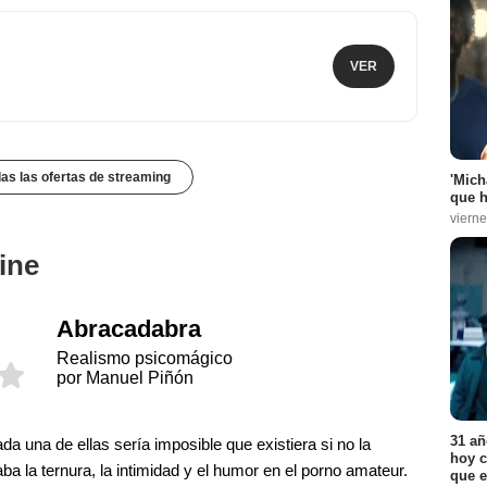
VER
das las ofertas de streaming
'Mich
que h
vierne
ine
Abracadabra
Realismo psicomágico
por Manuel Piñón
31 añ
da una de ellas sería imposible que existiera si no la
hoy c
aba la ternura, la intimidad y el humor en el porno amateur.
que e