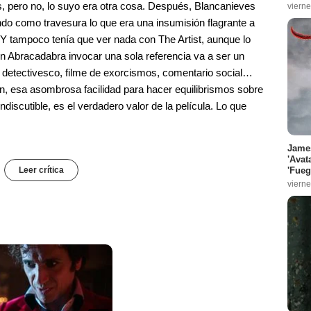
, pero no, lo suyo era otra cosa. Después, Blancanieves
vierne
ndo como travesura lo que era una insumisión flagrante a
o. Y tampoco tenía que ver nada con The Artist, aunque lo
on Abracadabra invocar una sola referencia va a ser un
r detectivesco, filme de exorcismos, comentario social…
n, esa asombrosa facilidad para hacer equilibrismos sobre
ndiscutible, es el verdadero valor de la película. Lo que
James
'Avat
'Fueg
Leer crítica
vierne