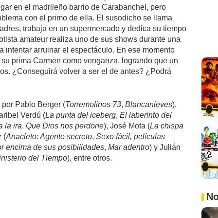
ogar en el madrileño barrio de Carabanchel, pero
oblema con el primo de ella. El susodicho se llama
adres, trabaja en un supermercado y dedica su tiempo
notista amateur realiza uno de sus shows durante una
a intentar arruinar el espectáculo. En ese momento
de su prima Carmen como venganza, logrando que un
los. ¿Conseguirá volver a ser el de antes? ¿Podrá
 por Pablo Berger (
Torremolinos 73
,
Blancanieves
).
ribel Verdú (
La punta del iceberg
,
El laberinto del
 la ira
,
Que Dios nos perdone
), José Mota (
La chispa
 (
Anacleto: Agente secreto
,
Sexo fácil, películas
r encima de sus posibilidades
,
Mar adentro
) y Julián
inisterio del Tiempo
), entre otros.
No