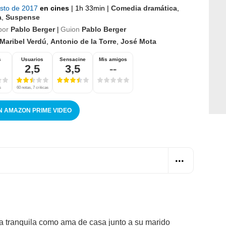
osto de 2017
en cines
|
1h 33min
|
Comedia dramática
,
a
,
Suspense
por
Pablo Berger
Guion
Pablo Berger
|
Maribel Verdú
,
Antonio de la Torre
,
José Mota
s
Usuarios
Sensacine
Mis amigos
2,5
3,5
--
s
60 notas, 7 críticas
N AMAZON PRIME VIDEO
a tranquila como ama de casa junto a su marido