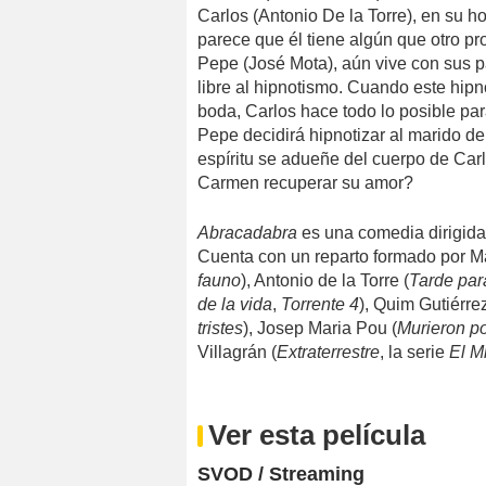
Carlos (Antonio De la Torre), en su h
parece que él tiene algún que otro pr
Pepe (José Mota), aún vive con sus p
libre al hipnotismo. Cuando este hip
boda, Carlos hace todo lo posible par
Pepe decidirá hipnotizar al marido 
espíritu se adueñe del cuerpo de Car
Carmen recuperar su amor?
Abracadabra
es una comedia dirigida
Cuenta con un reparto formado por Ma
fauno
), Antonio de la Torre (
Tarde para
de la vida
,
Torrente 4
), Quim Gutiérrez
tristes
), Josep Maria Pou (
Murieron po
Villagrán (
Extraterrestre
, la serie
El M
Ver esta película
SVOD / Streaming