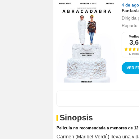
4 de ag
Fantasí
Dirigida 
Reparto
Medio
3,6
12 crítica
VER E
Sinopsis
Pelicula no recomendada a menores de 12
Carmen (Maribel Verdú) lleva una vid