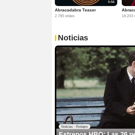
0:56
Abracadabra Teaser
Abraca
2.785 vistas
18.203 v
Noticias
Noticias - Rodajes
Estrenos HBO: Las 26 pel