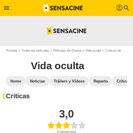
profil
menu
search
Portada
Todas las películas
Películas de Drama
Vida oculta
Críticas de Vida oculta
Vida oculta
Home
Noticias
Tráilers y Vídeos
Reparto
Críticas
Críticas
3,0
Entretenida