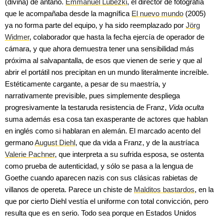
(divina) de antaño.
Emmanuel Lubezki
, el director de fotografía
que le acompañaba desde la magnífica
El nuevo mundo
(2005)
ya no forma parte del equipo, y ha sido reemplazado por
Jörg
Widmer
, colaborador que hasta la fecha ejercía de operador de
cámara, y que ahora demuestra tener una sensibilidad más
próxima al salvapantalla, de esos que vienen de serie y que al
abrir el portátil nos precipitan en un mundo literalmente increíble.
Estéticamente cargante, a pesar de su maestría, y
narrativamente previsible, pues simplemente despliega
progresivamente la testaruda resistencia de Franz,
Vida oculta
suma además esa cosa tan exasperante de actores que hablan
en inglés como si hablaran en alemán. El marcado acento del
germano
August Diehl
, que da vida a Franz, y de la austríaca
Valerie Pachner
, que interpreta a su sufrida esposa, se ostenta
como prueba de autenticidad, y sólo se pasa a la lengua de
Goethe cuando aparecen nazis con sus clásicas rabietas de
villanos de opereta. Parece un chiste de
Malditos bastardos
, en la
que por cierto Diehl vestía el uniforme con total convicción, pero
resulta que es en serio. Todo sea porque en Estados Unidos