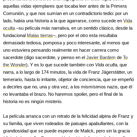
aquellas vidas ejemplares que tocaba leer antes de la Primera
Comunión, y que nos sumían en un contradictorio tedio: por un
lado, había una historia a la que agarrarse, como sucede en
Vida
oculta
–su película más narrativa, en un sentido clásico, desde la
fundacional
Malas tierras
–, pero por el otro esta resultaba
demasiado tediosa, pomposa y poco interesante, al menos que
uno estuviera pensando realmente en hacer carrera como
sacerdote (digo sacerdote, y pienso en el
Javier Bardem
de
To
the Wonder
). Y es lo que sucede también con
Vida oculta
, que
narra, a lo largo de 174 minutos, la vida de Franz Jägerstätter, un
temerario, hasta lo irritante, objetor de conciencia, que se empeñó
a decirles que no, una y otra vez, a los mismísimos nazis, que él
no levantaba el brazo. No haremos spoiler, pero el final de la
historia no es ningún misterio.
La película arranca con un retrato de la felicidad alpina de Franz y
su familia, que viven rodeados de paisajes apabullantes, con la
grandiosidad que se puede esperar de Malick, pero sin la gracia