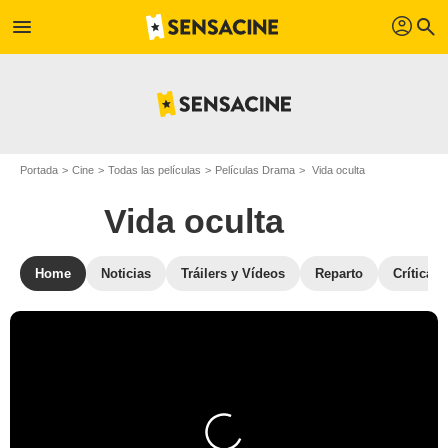
profil
menu
search
Portada
Cine
Todas las películas
Películas Drama
Vida oculta
Vida oculta
Home
Noticias
Tráilers y Vídeos
Reparto
Críticas