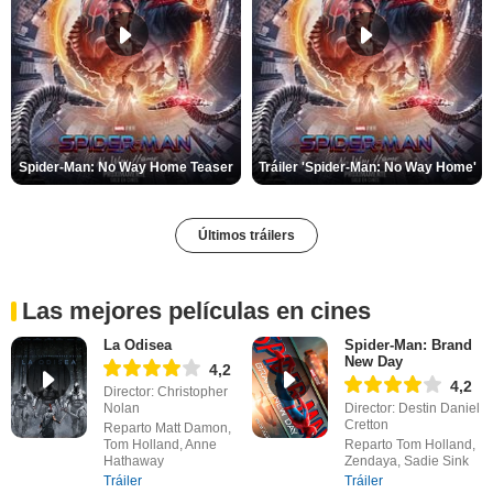
Spider-Man: No Way Home Teaser
Tráiler 'Spider-Man: No Way Home'
Últimos tráilers
Las mejores películas en cines
La Odisea
Spider-Man: Brand
New Day
4,2
4,2
Director: Christopher
Nolan
Director: Destin Daniel
Cretton
Reparto Matt Damon,
Tom Holland, Anne
Reparto Tom Holland,
Hathaway
Zendaya, Sadie Sink
Tráiler
Tráiler