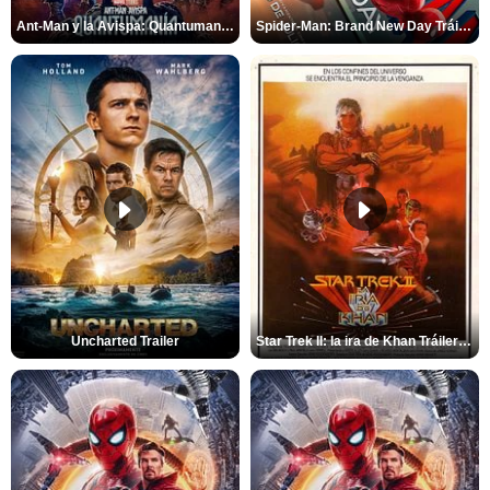
Ant-Man y la Avispa: Quantumanía Tráiler (2)
Spider-Man: Brand New Day Tráiler (3)
Uncharted Trailer
Star Trek II: la ira de Khan Tráiler VO