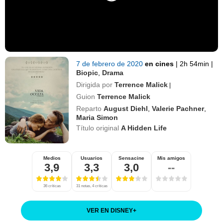
7 de febrero de 2020
en cines
|
2h 54min
|
Biopic
,
Drama
Dirigida por
Terrence Malick
|
Guion
Terrence Malick
Reparto
August Diehl
,
Valerie Pachner
,
Maria Simon
Título original
A Hidden Life
Medios
Usuarios
Sensacine
Mis amigos
3,9
3,3
3,0
--
36 críticas
31 notas, 4 críticas
VER EN DISNEY
+