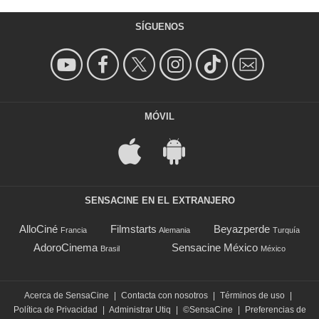
SÍGUENOS
MÓVIL
SENSACINE EN EL EXTRANJERO
AlloCiné
Filmstarts
Beyazperde
Francia
Alemania
Turquía
AdoroCinema
Sensacine México
Brasil
México
Acerca de SensaCine
|
Contacta con nosotros
|
Términos de uso
|
Política de Privacidad
|
Administrar Utiq
|
©SensaCine
|
Preferencias de