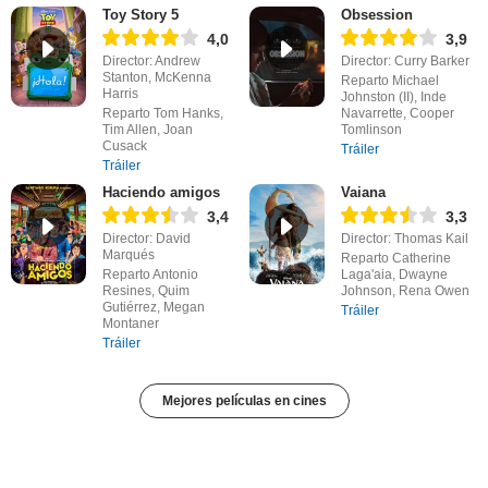
Toy Story 5
Obsession
4,0
3,9
Director: Andrew
Director: Curry Barker
Stanton, McKenna
Reparto Michael
Harris
Johnston (II), Inde
Reparto Tom Hanks,
Navarrette, Cooper
Tim Allen, Joan
Tomlinson
Cusack
Tráiler
Tráiler
Haciendo amigos
Vaiana
3,4
3,3
Director: David
Director: Thomas Kail
Marqués
Reparto Catherine
Reparto Antonio
Laga'aia, Dwayne
Resines, Quim
Johnson, Rena Owen
Gutiérrez, Megan
Tráiler
Montaner
Tráiler
Mejores películas en cines