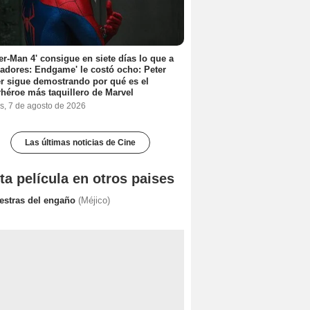
er-Man 4' consigue en siete días lo que a
adores: Endgame' le costó ocho: Peter
r sigue demostrando por qué es el
héroe más taquillero de Marvel
s, 7 de agosto de 2026
Las últimas noticias de Cine
ta película en otros paises
estras del engaño
(Méjico)