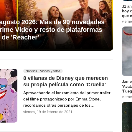
31 añ
hoy c
que e
 agosto 2026: Más de 90 novedades
vierne
ime Video y resto de plataformas
 de 'Reacher'
Noticias - Videos y fotos
8 villanas de Disney que merecen
James
su propia película como 'Cruella'
'Avat
'Fueg
Aprovechando el lanzamiento del primer trailer
vierne
del filme protagonizado por Emma Stone,
recordamos otras personajes de los…
viernes, 19 de febrero de 2021