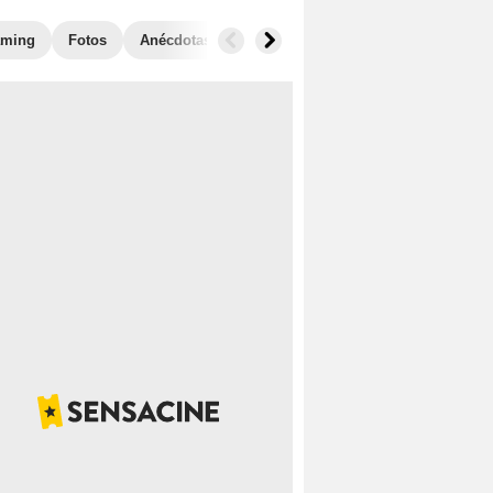
aming
Fotos
Anécdotas
Taquilla
Películas similares