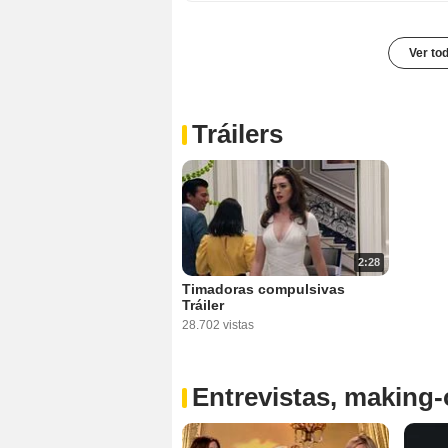
Ver to
Tráilers
2:28
Timadoras compulsivas
Tráiler
28.702 vistas
Entrevistas, making-o