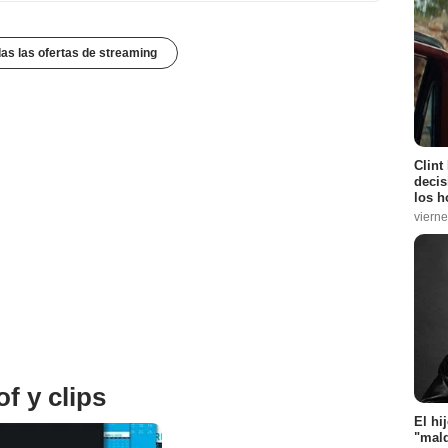
das las ofertas de streaming
Clint
decis
los h
vierne
f y clips
El hi
"mald