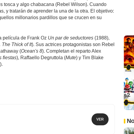
es tosca y algo chabacana (Rebel Wilson). Cuando
, y tratarán de aprender la una de la otra. El objetivo:
quellos millonarios pardillos que se crucen en su
a película de Frank Oz
Un par de seductores
(1988),
 The Thick of It
). Sus actrices protagonistas son Rebel
Hathaway (
Ocean's 8
). Completan el reparto Alex
 fiestas
), Raffaello Degruttola (
Mute
) y Tim Blake
).
VER
No