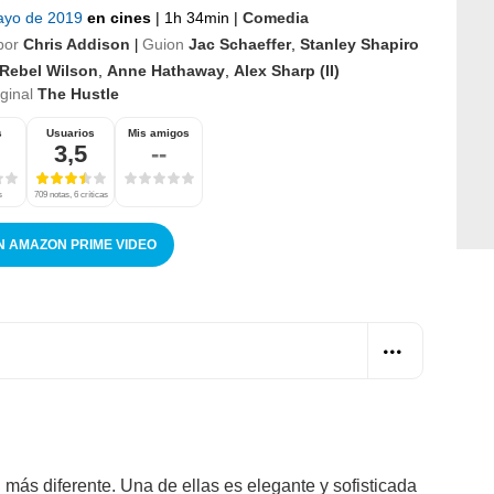
ayo de 2019
en cines
|
1h 34min
|
Comedia
por
Chris Addison
Guion
Jac Schaeffer
,
Stanley Shapiro
|
Rebel Wilson
,
Anne Hathaway
,
Alex Sharp (II)
iginal
The Hustle
s
Usuarios
Mis amigos
3,5
--
s
709 notas, 6 críticas
N AMAZON PRIME VIDEO
 más diferente. Una de ellas es elegante y sofisticada