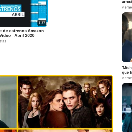
arres
vierne
1:37
e de estrenos Amazon
Video - Abril 2020
stas
'Mich
que h
vierne