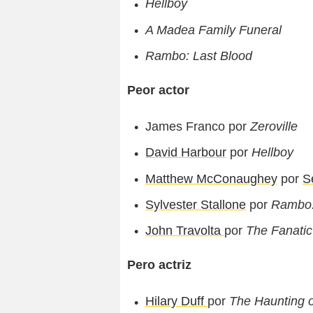
Hellboy
A Madea Family Funeral
Rambo: Last Blood
Peor actor
James Franco por
Zeroville
David Harbour
por
Hellboy
Matthew McConaughey
por
S
Sylvester Stallone
por
Rambo:
John Travolta
por
The Fanatic
Pero actriz
Hilary Duff
por
The Haunting o