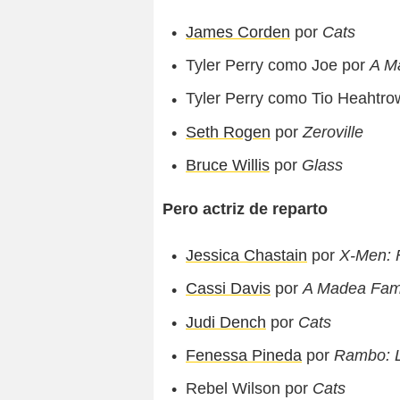
James Corden
por
Cats
Tyler Perry como Joe por
A M
Tyler Perry como Tio Heahtr
Seth Rogen
por
Zeroville
Bruce Willis
por
Glass
Pero actriz de reparto
Jessica Chastain
por
X-Men: 
Cassi Davis
por
A Madea Fami
Judi Dench
por
Cats
Fenessa Pineda
por
Rambo: L
Rebel Wilson por
Cats