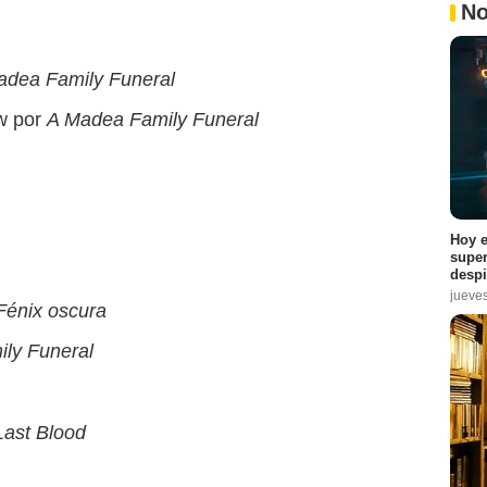
No
adea Family Funeral
ow por
A Madea Family Funeral
Hoy e
super
despi
jueve
Fénix oscura
ly Funeral
ast Blood