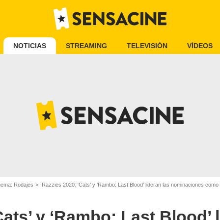
NOTICIAS
STREAMING
TELEVISIÓN
VÍDEOS
inema: Rodajes
Razzies 2020: ‘Cats’ y ‘Rambo: Last Blood’ lideran las nominaciones como 
ats’ y ‘Rambo: Last Blood’ l