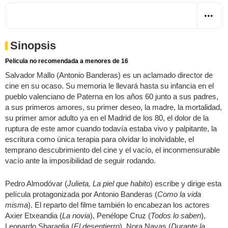
Sinopsis
Pelicula no recomendada a menores de 16
Salvador Mallo (Antonio Banderas) es un aclamado director de
cine en su ocaso. Su memoria le llevará hasta su infancia en el
pueblo valenciano de Paterna en los años 60 junto a sus padres,
a sus primeros amores, su primer deseo, la madre, la mortalidad,
su primer amor adulto ya en el Madrid de los 80, el dolor de la
ruptura de este amor cuando todavía estaba vivo y palpitante, la
escritura como única terapia para olvidar lo inolvidable, el
temprano descubrimiento del cine y el vacío, el inconmensurable
vacío ante la imposibilidad de seguir rodando.
Pedro Almodóvar (
Julieta, La piel que habito
) escribe y dirige esta
película protagonizada por Antonio Banderas (
Como la vida
misma
). El reparto del filme también lo encabezan los actores
Axier Etxeandia (
La novia
), Penélope Cruz (
Todos lo saben
),
Leonardo Sbaraglia (
El desentierro
), Nora Navas (
Durante la