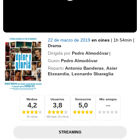
22 de marzo de 2019
en cines
|
1h 54min
|
Drama
Dirigida por
Pedro Almodóvar
|
Guion
Pedro Almodóvar
Reparto
Antonio Banderas
,
Asier
Etxeandia
,
Leonardo Sbaraglia
Medios
Usuarios
Sensacine
Mis amigos
4,2
3,8
5,0
--
15 críticas
583 notas, 33 críticas
STREAMING