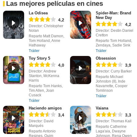
Las mejores películas en cines
La Odisea
Spider-Man: Brand
New Day
4,2
4,2
Director: Christopher
Nolan
Director: Destin Daniel
Cretton
Reparto Matt Damon,
Tom Holland, Anne
Reparto Tom Holland,
Hathaway
Zendaya, Sadie Sink
Tráiler
Tráiler
Toy Story 5
Obsession
4,0
3,9
Director: Andrew
Director: Curry Barker
Stanton, McKenna
Reparto Michael
Harris
Johnston (II), Inde
Reparto Tom Hanks,
Navarrette, Cooper
Tim Allen, Joan
Tomlinson
Cusack
Tráiler
Tráiler
Haciendo amigos
Vaiana
3,4
3,3
Director: David
Director: Thomas Kail
Marqués
Reparto Catherine
Reparto Antonio
Laga'aia, Dwayne
Resines, Quim
Johnson, Rena Owen