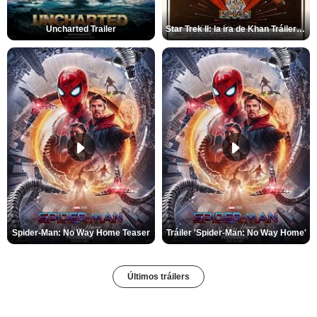
Uncharted Trailer
Star Trek II: la ira de Khan Tráiler VO
Spider-Man: No Way Home Teaser
Tráiler 'Spider-Man: No Way Home'
Últimos tráilers