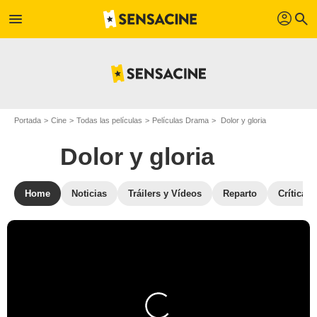
profil
menu
search
Portada
Cine
Todas las películas
Películas Drama
Dolor y gloria
Dolor y gloria
Home
Noticias
Tráilers y Vídeos
Reparto
Críticas